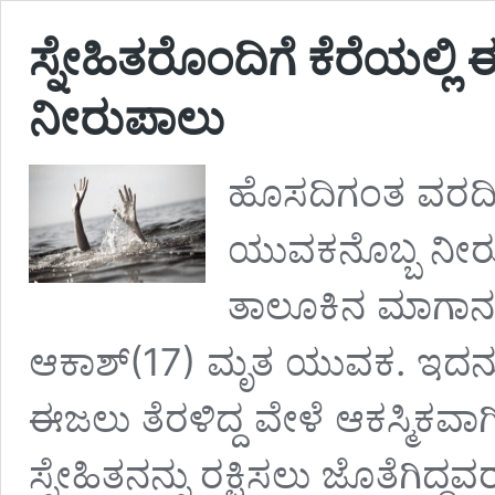
ಸ್ನೇಹಿತರೊಂದಿಗೆ ಕೆರೆಯಲ್
ನೀರುಪಾಲು
ಹೊಸದಿಗಂತ ವರದಿ ದ
ಯುವಕನೊಬ್ಬ ನೀ
ತಾಲೂಕಿನ ಮಾಗಾನಹಳ್
ಆಕಾಶ್(17) ಮೃತ ಯುವಕ. ಇದನ್ನೂ 
ಈಜಲು ತೆರಳಿದ್ದ ವೇಳೆ ಆಕಸ್ಮಿಕವಾಗಿ
ಸ್ನೇಹಿತನನ್ನು ರಕ್ಷಿಸಲು ಜೊತೆಗಿದ್ದ