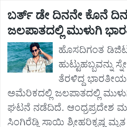
ಬರ್ತ್ ಡೇ ದಿನನೇ ಕೊನೆ ದ
ಜಲಪಾತದಲ್ಲಿ ಮುಳುಗಿ ಭಾ
ಹೊಸದಿಗಂತ ಡಿಜಿಟಲ
ಹುಟ್ಟುಹಬ್ಬವನ್ನು 
ತೆರಳಿದ್ದ ಭಾರತೀ
ಅಮೆರಿಕದಲ್ಲಿ ಜಲಪಾತದಲ್ಲಿ ಮುಳು
ಘಟನೆ ನಡೆದಿದೆ. ಆಂಧ್ರಪ್ರದೇಶ 
ಸಿಂಗಿರೆಡ್ಡಿ ಸಾಯಿ ಶ್ರೀಹರಿಕೃಷ್ಣ ಮೃತ