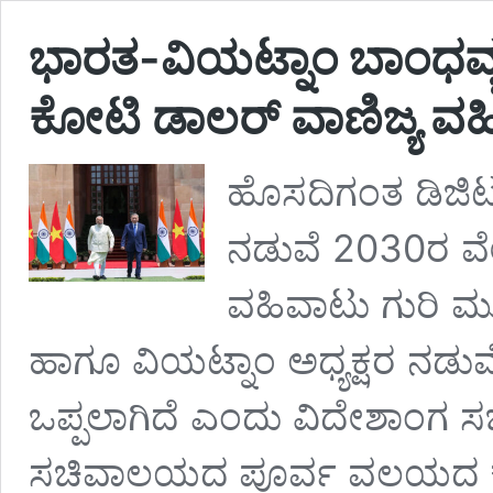
ಭಾರತ-ವಿಯಟ್ನಾಂ ಬಾಂಧವ್ಯ 
ಕೋಟಿ ಡಾಲರ್ ವಾಣಿಜ್ಯ ವಹ
ಹೊಸದಿಗಂತ ಡಿಜಿಟಲ
ನಡುವೆ 2030ರ ವೇ
ವಹಿವಾಟು ಗುರಿ ಮು
ಹಾಗೂ ವಿಯಟ್ನಾಂ ಅಧ್ಯಕ್ಷರ ನಡುವೆ
ಒಪ್ಪಲಾಗಿದೆ ಎಂದು ವಿದೇಶಾಂಗ ಸಚ
ಸಚಿವಾಲಯದ ಪೂರ್ವ ವಲಯದ ಕಾರ್