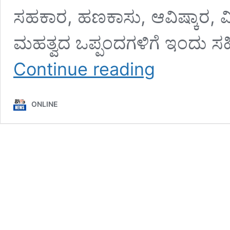
ಸಹಕಾರ, ಹಣಕಾಸು, ಆವಿಷ್ಕಾರ, ವ
ಮಹತ್ವದ ಒಪ್ಪಂದಗಳಿಗೆ ಇಂದು ಸ
ಭಾರತ-
Continue reading
ವಿಯಟ್ನಾಂ
ಬಾಂಧವ್ಯ
ವೃದ್ಧಿ:
ONLINE
2030ರ
ವೇಳೆಗೆ
25
ಶತ
ಕೋಟಿ
ಡಾಲರ್
ವಾಣಿಜ್ಯ
ವಹಿವಾಟು
ಗುರಿ