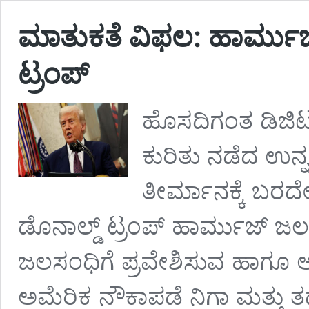
ಮಾತುಕತೆ ವಿಫಲ: ಹಾರ್ಮುಜ್
ಟ್ರಂಪ್
ಹೊಸದಿಗಂತ ಡಿಜಿಟಲ
ಕುರಿತು ನಡೆದ ಉನ
ತೀರ್ಮಾನಕ್ಕೆ ಬರದೇ 
ಡೊನಾಲ್ಡ್ ಟ್ರಂಪ್ ಹಾರ್ಮುಜ್ ಜಲಸ
ಜಲಸಂಧಿಗೆ ಪ್ರವೇಶಿಸುವ ಹಾಗೂ
ಅಮೆರಿಕ ನೌಕಾಪಡೆ ನಿಗಾ ಮತ್ತು 