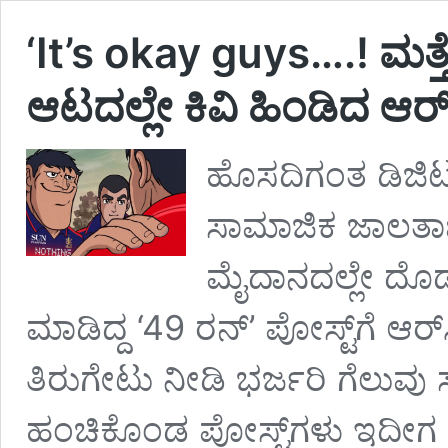
‘It’s okay guys….! ಮತ್ತೆ 
ಆಟದಲ್ಲೇ ಕಿವಿ ಹಿಂಡಿದ ಆರ್‌
ಹೊಸದಿಗಂತ ಡಿಜಿಟಲ
ಸಾಮಾಜಿಕ ಜಾಲತಾಣ
ಮೈದಾನದಲ್ಲೇ ದೊಡ್ಡ
ಮಾಡಿದ್ದ ‘49 ರನ್’ ಪೋಸ್ಟ್‌ಗೆ ಆರ
ತಿರುಗೇಟು ನೀಡಿ ಭರ್ಜರಿ ಗೆಲುವು ಸ
ಹಂಚಿಕೊಂಡ ಪೋಸ್ಟ್‌ಗಳು ಇದೀಗ