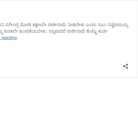
. ಪ್ರಧಾನಿ ನರೇಂದ್ರ ಮೋದಿ ತಕ್ಷಣವೇ ರಾಜೀನಾಮೆ ನೀಡಬೇಕು ಎಂದು ಸಿಎಂ ಸಿದ್ದರಾಮಯ್ಯ
್ನು ಕೂಡಲೇ ಹಿಂಪಡೆಯಬೇಕು. ಇಲ್ಲವಾದರೆ ರಾಜೀನಾಮೆ ಕೊಟ್ಟು ಕುರ್ಚಿ
ಇಂಧನ
 reading
ಬೆಲೆ
ಏರಿಕೆ
ಜನವಿರೋಧಿ
ಕ್ರಮ,
ನರೇಂದ್ರ
ಮೋದಿ
ರಾಜೀನಾಮೆ
ಕೊಡ್ಬೇಕು:
ಸಿಎಂ
ಸಿದ್ದು