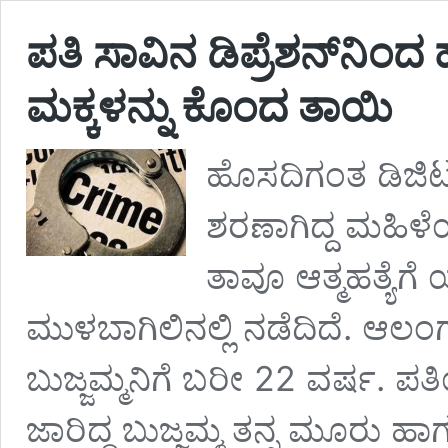
ಪತಿ ಸಾವಿನ ಡಿಪ್ರೆಶನ್‌ನಿ
ಮಕ್ಕಳನ್ನು ಕೊಂದ ತಾಯಿ
ಹೊಸದಿಗಂತ ಡಿಜಿಟಲ್‌
ಶರಣಾಗಿದ್ದ ಮಹಿಳೆ
ತಾವೂ ಆತ್ಮಹತ್ಯೆಗ
ಮುಳಬಾಗಿಲಿನಲ್ಲಿ ನಡೆದಿದೆ. ಆ
ಬುಜ್ಜಮ್ಮನಿಗೆ ಬರೀ 22 ವರ್ಷ. ಪತಿ
ಜಾರಿದ್ದ ಬುಜ್ಜಮ್ಮ ತನ್ನ ಮೂರು ಹ