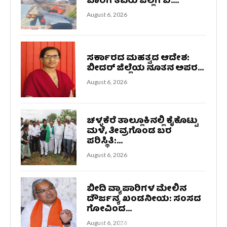
ಬಾರಿಗೆ ತವರು ಜಿಲ್ಲೆಗೆ ಬಿ....
August 6, 2026
ಸರ್ಕಾರದ ಮಹತ್ವದ ಆದೇಶ:
ಬೀದರ್ ಜಿಲ್ಲೆಯ ನೂತನ ಅಪರ...
August 6, 2026
ಚಳ್ಳಕೆರೆ ತಾಲ್ಲೂಕಿನಲ್ಲಿ ಕೈಕೊಟ್ಟು
ಮಳೆ, ತೀವ್ರಗೊಂಡ ಬರ
ಪರಿಸ್ಥಿತಿ:...
August 6, 2026
ಬೀದಿ ವ್ಯಾಪಾರಿಗಳ ಮೇಲಿನ
ದೌರ್ಜನ್ಯ ಖಂಡನೀಯ: ಸಂಸದ
ಗೋವಿಂದ...
August 6, 2026