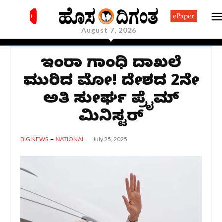
ePaper
August 7, 2026
ಇಂದಿರಾ ಗಾಂಧಿ ದಾಖಲೆ
ಮುರಿದ ಮೋದಿ! ದೇಶದ 2ನೇ
ಅತಿ ಸುದೀರ್ಘ ಪ್ರೈಮ್‌
ಮಿನಿಸ್ಟರ್‌
July 25, 2025
BIG NEWS
NATIONAL