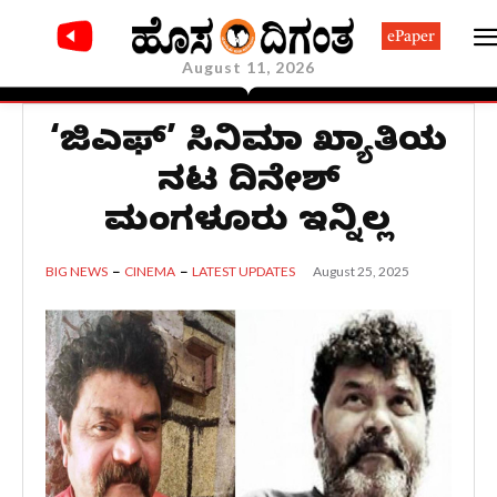
ePaper
August 11, 2026
‘ಕೆಜಿಎಫ್’ ಸಿನಿಮಾ ಖ್ಯಾತಿಯ
ನಟ ದಿನೇಶ್
ಮಂಗಳೂರು ಇನ್ನಿಲ್ಲ
August 25, 2025
BIG NEWS
CINEMA
LATEST UPDATES