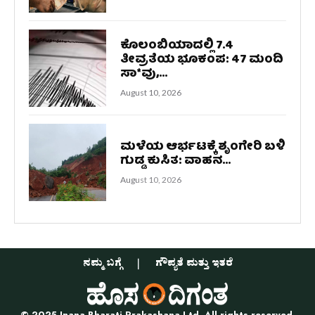
ಕೊಲಂಬಿಯಾದಲ್ಲಿ 7.4
ತೀವ್ರತೆಯ ಭೂಕಂಪ: 47 ಮಂದಿ
ಸಾ*ವು,...
August 10, 2026
ಮಳೆಯ ಆರ್ಭಟಕ್ಕೆ ಶೃಂಗೇರಿ ಬಳಿ
ಗುಡ್ಡ ಕುಸಿತ: ವಾಹನ...
August 10, 2026
ನಮ್ಮ ಬಗ್ಗೆ
ಗೌಪ್ಯತೆ ಮತ್ತು ಇತರೆ
© 2025 Jnana Bharati Prakashana Ltd. All rights reserved.