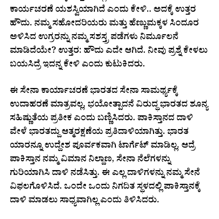
ಕಾರ್ಯಚರಣೆ ಯಶಸ್ವಿಯಾಗಿದೆ ಎಂದು ಕೇಳಿ.. ಅದಕ್ಕೆ ಉತ್ತರ
ಹೌದು. ನಮ್ಮ ಸಹೋದರಿಯರು ಮತ್ತು ಹೆಣ್ಣುಮಕ್ಕಳ ಸಿಂದೂರ
ಅಳಿಸಿದ ಉಗ್ರರನ್ನು ನಮ್ಮ ಸಶಸ್ತ್ರ ಪಡೆಗಳು ನಿರ್ಮೂಲನೆ
ಮಾಡಿದೆಯೇ? ಉತ್ತರ: ಹೌದು ಎದೇ ಆಗಿದೆ. ನೀವು ಪ್ರಶ್ನೆ ಕೇಳಲು
ಬಯಸಿದ್ರೆ ಇದನ್ನ ಕೇಳಿ ಎಂದು ಕುಟುಕಿದರು.
ಈ ಸೇನಾ ಕಾರ್ಯಾಚರಣೆ ಭಾರತದ ಸೇನಾ ಸಾಮರ್ಥ್ಯಕ್ಕೆ
ಉದಾಹರಣೆ ಮಾತ್ರವಲ್ಲ, ಭಯೋತ್ಪಾದನೆ ವಿರುದ್ಧ ಭಾರತದ ಶೂನ್ಯ
ಸಹಿಷ್ಣುತೆಯ ಪ್ರತೀಕ ಎಂದು ಬಣ್ಣಿಸಿದರು. ಪಾಕಿಸ್ತಾನದ ದಾಳಿ
ವೇಳೆ ಭಾರತದ್ದು ಆತ್ಮರಕ್ಷಣೆಯ ಪ್ರತಿದಾಳಿಯಾಗಿತ್ತು. ಭಾರತ
ಯಾರನ್ನೂ ಉದ್ದೇಶ ಪೂರ್ವಕವಾಗಿ ಟಾರ್ಗೆಟ್‌ ಮಾಡಿಲ್ಲ. ಆದ್ರೆ
ಪಾಕಿಸ್ತಾನ ನಮ್ಮ ವಿಮಾನ ನಿಲ್ದಾಣ, ಸೇನಾ ನೆಲೆಗಳನ್ನು
ಗುರಿಯಾಗಿಸಿ ದಾಳಿ ನಡೆಸಿತ್ತು. ಈ ಎಲ್ಲ ದಾಳಿಗಳನ್ನು ನಮ್ಮ ಸೇನೆ
ವಿಫಲಗೊಳಿಸಿದೆ. ಒಂದೇ ಒಂದು ನಿಗದಿತ ಸ್ಥಳದಲ್ಲಿ ಪಾಕಿಸ್ತಾನಕ್ಕೆ
ದಾಳಿ ಮಾಡಲು ಸಾಧ್ಯವಾಗಿಲ್ಲ ಎಂದು ತಿಳಿಸಿದರು.