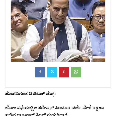
ಹೊಸದಿಗಂತ ಡಿಜಿಟಲ್ ಡೆಸ್ಕ್:
ಲೋಕಸಭೆಯಲ್ಲಿ ಆಪರೇಷನ್‌ ಸಿಂದೂರ ಚರ್ಚೆ ವೇಳೆ ರಕ್ಷಣಾ