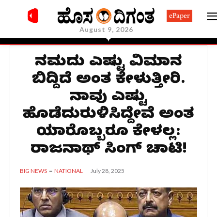
ePaper
August 9, 2026
ನಮ್ಮದು ಎಷ್ಟು ವಿಮಾನ
ಬಿದ್ದಿದೆ ಅಂತ ಕೇಳುತ್ತೀರಿ.
ನಾವು ಎಷ್ಟು
ಹೊಡೆದುರುಳಿಸಿದ್ದೇವೆ ಅಂತ
ಯಾರೊಬ್ಬರೂ ಕೇಳಲ್ಲ:
ರಾಜನಾಥ್‌ ಸಿಂಗ್‌ ಚಾಟಿ!
July 28, 2025
BIG NEWS
NATIONAL