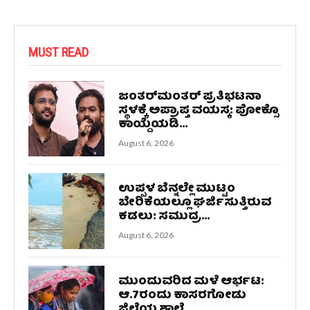
MUST READ
ಜಂತರ್‌ಮಂತರ್‌ ಪ್ರತಿಭಟನಾ
ಸ್ಥಳಕ್ಕೆ ಅಪ್ರಾಪ್ತ ವಯಸ್ಕ: ಪೋಕ್ಸೊ
ಕಾಯ್ದೆಯಡಿ...
August 6, 2026
ಉಪ್ಪಳ ಬೆನ್ನಲ್ಲೇ ಮುಟ್ಟಂ
ಬೇರಿಕೆಯಲ್ಲೂ ಘರ್ಜಿಸುತ್ತಿರುವ
ಕಡಲು: ಸಮುದ್ರ...
August 6, 2026
ಮುಂದುವರಿದ ಮಳೆ ಆರ್ಭಟ:
ಆ.7ರಂದು ಕಾಸರಗೋಡು
ಜಿಲ್ಲೆಯ ಶಾಲೆ...