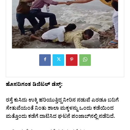
ಹೊಸದಿಗಂತ ಡಿಜಿಟಲ್‌ ಡೆಸ್ಕ್‌:
ರಸ್ತೆ ಕುಸಿದು ಉಕ್ಕಿ ಹರಿಯುತ್ತಿದ್ದ ನೀರಿನ ನಡುವೆ ಎರಡೂ ಬದಿಗೆ
ಸೇತುವೆಯಂತೆ ನಿಂತು ಶಾಲಾ ಮಕ್ಕಳನ್ನು ಒಂದು ಕಡೆಯಿಂದ
ಮತ್ತೊಂದು ಕಡೆಗೆ ದಾಟಿಸಿದ ಘಟನೆ ಪಂಜಾಬ್‌ನಲ್ಲಿ ನಡೆದಿದೆ.