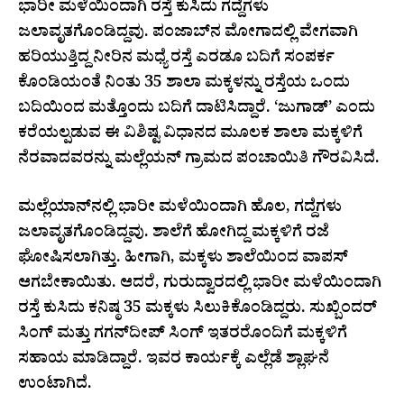
ಭಾರೀ ಮಳೆಯಿಂದಾಗಿ ರಸ್ತೆ ಕುಸಿದು ಗದ್ದೆಗಳು
ಜಲಾವೃತಗೊಂಡಿದ್ದವು. ಪಂಜಾಬ್‌ನ ಮೋಗಾದಲ್ಲಿ ವೇಗವಾಗಿ
ಹರಿಯುತ್ತಿದ್ದ ನೀರಿನ ಮಧ್ಯೆ ರಸ್ತೆ ಎರಡೂ ಬದಿಗೆ ಸಂಪರ್ಕ
ಕೊಂಡಿಯಂತೆ ನಿಂತು 35 ಶಾಲಾ ಮಕ್ಕಳನ್ನು ರಸ್ತೆಯ ಒಂದು
ಬದಿಯಿಂದ ಮತ್ತೊಂದು ಬದಿಗೆ ದಾಟಿಸಿದ್ದಾರೆ. ‘ಜುಗಾಡ್’ ಎಂದು
ಕರೆಯಲ್ಪಡುವ ಈ ವಿಶಿಷ್ಟ ವಿಧಾನದ ಮೂಲಕ ಶಾಲಾ ಮಕ್ಕಳಿಗೆ
ನೆರವಾದವರನ್ನು ಮಲ್ಲೆಯನ್ ಗ್ರಾಮದ ಪಂಚಾಯಿತಿ ಗೌರವಿಸಿದೆ.
ಮಲ್ಲೆಯಾನ್‌ನಲ್ಲಿ ಭಾರೀ ಮಳೆಯಿಂದಾಗಿ ಹೊಲ, ಗದ್ದೆಗಳು
ಜಲಾವೃತಗೊಂಡಿದ್ದವು. ಶಾಲೆಗೆ ಹೋಗಿದ್ದ ಮಕ್ಕಳಿಗೆ ರಜೆ
ಘೋಷಿಸಲಾಗಿತ್ತು. ಹೀಗಾಗಿ, ಮಕ್ಕಳು ಶಾಲೆಯಿಂದ ವಾಪಸ್‌
ಆಗಬೇಕಾಯಿತು. ಆದರೆ, ಗುರುದ್ವಾರದಲ್ಲಿ ಭಾರೀ ಮಳೆಯಿಂದಾಗಿ
ರಸ್ತೆ ಕುಸಿದು ಕನಿಷ್ಠ 35 ಮಕ್ಕಳು ಸಿಲುಕಿಕೊಂಡಿದ್ದರು. ಸುಖ್ಬಿಂದರ್
ಸಿಂಗ್ ಮತ್ತು ಗಗನ್‌ದೀಪ್ ಸಿಂಗ್ ಇತರರೊಂದಿಗೆ ಮಕ್ಕಳಿಗೆ
ಸಹಾಯ ಮಾಡಿದ್ದಾರೆ. ಇವರ ಕಾರ್ಯಕ್ಕೆ ಎಲ್ಲೆಡೆ ಶ್ಲಾಘನೆ
ಉಂಟಾಗಿದೆ.