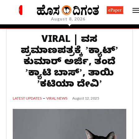
ePaper
August 8, 2026
VIRAL | ವಸತಿ
ಪ್ರಮಾಣಪತ್ರಕ್ಕೆ ʼಕ್ಯಾಟ್‌ʼ
ಕುಮಾರ್‌ ಅರ್ಜಿ, ತಂದೆ
ʼಕ್ಯಾಟಿ ಬಾಸ್ʼ, ತಾಯಿ
ʼಕಟಿಯಾ ದೇವಿʼ
August 12, 2025
LATEST UPDATES
VIRAL NEWS