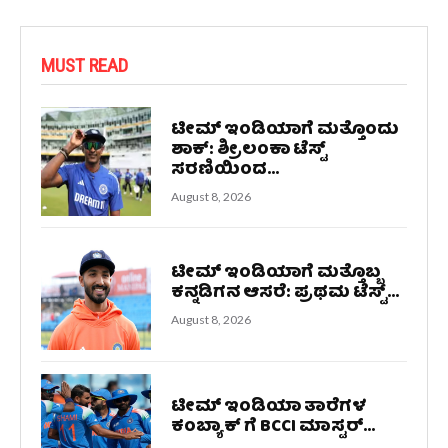
MUST READ
ಟೀಮ್ ಇಂಡಿಯಾಗೆ ಮತ್ತೊಂದು
ಶಾಕ್: ಶ್ರೀಲಂಕಾ ಟೆಸ್ಟ್
ಸರಣಿಯಿಂದ...
August 8, 2026
ಟೀಮ್ ಇಂಡಿಯಾಗೆ ಮತ್ತೊಬ್ಬ
ಕನ್ನಡಿಗನ ಆಸರೆ: ಪ್ರಥಮ ಟೆಸ್ಟ್...
August 8, 2026
ಟೀಮ್ ಇಂಡಿಯಾ ತಾರೆಗಳ
ಕಂಬ್ಯಾಕ್ ಗೆ BCCI ಮಾಸ್ಟರ್...