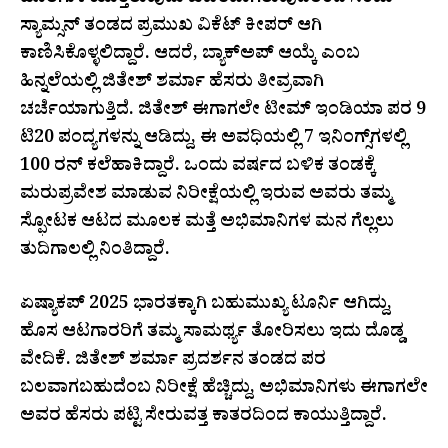
ಹೊರಗುಳಿಯುತ್ತಿರುವುದು ಖಚಿತವಾಗಿರುವುದರಿಂದ ಸಂಜು
ಸ್ಯಾಮ್ಸನ್ ತಂಡದ ಪ್ರಮುಖ ವಿಕೆಟ್ ಕೀಪರ್ ಆಗಿ
ಕಾಣಿಸಿಕೊಳ್ಳಲಿದ್ದಾರೆ. ಆದರೆ, ಬ್ಯಾಕ್‌ಅಪ್ ಆಯ್ಕೆ ಎಂಬ
ಹಿನ್ನಲೆಯಲ್ಲಿ ಜಿತೇಶ್ ಶರ್ಮಾ ಹೆಸರು ತೀವ್ರವಾಗಿ
ಚರ್ಚೆಯಾಗುತ್ತಿದೆ. ಜಿತೇಶ್ ಈಗಾಗಲೇ ಟೀಮ್ ಇಂಡಿಯಾ ಪರ 9
ಟಿ20 ಪಂದ್ಯಗಳನ್ನು ಆಡಿದ್ದು, ಈ ಅವಧಿಯಲ್ಲಿ 7 ಇನಿಂಗ್ಸ್‌ಗಳಲ್ಲಿ
100 ರನ್ ಕಲೆಹಾಕಿದ್ದಾರೆ. ಒಂದು ವರ್ಷದ ಬಳಿಕ ತಂಡಕ್ಕೆ
ಮರುಪ್ರವೇಶ ಮಾಡುವ ನಿರೀಕ್ಷೆಯಲ್ಲಿ ಇರುವ ಅವರು ತಮ್ಮ
ಸ್ಫೋಟಕ ಆಟದ ಮೂಲಕ ಮತ್ತೆ ಅಭಿಮಾನಿಗಳ ಮನ ಗೆಲ್ಲಲು
ತುದಿಗಾಲಲ್ಲಿ ನಿಂತಿದ್ದಾರೆ.
ಏಷ್ಯಾಕಪ್ 2025 ಭಾರತಕ್ಕಾಗಿ ಬಹುಮುಖ್ಯ ಟೂರ್ನಿ ಆಗಿದ್ದು,
ಹೊಸ ಆಟಗಾರರಿಗೆ ತಮ್ಮ ಸಾಮರ್ಥ್ಯ ತೋರಿಸಲು ಇದು ದೊಡ್ಡ
ವೇದಿಕೆ. ಜಿತೇಶ್ ಶರ್ಮಾ ಪ್ರದರ್ಶನ ತಂಡದ ಪರ
ಬಲವಾಗಬಹುದೆಂಬ ನಿರೀಕ್ಷೆ ಹೆಚ್ಚಿದ್ದು, ಅಭಿಮಾನಿಗಳು ಈಗಾಗಲೇ
ಅವರ ಹೆಸರು ಪಟ್ಟಿ ಸೇರುವತ್ತ ಕಾತರದಿಂದ ಕಾಯುತ್ತಿದ್ದಾರೆ.