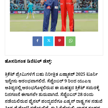
ಹೊಸದಿಗಂತ ಡಿಜಿಟಲ್ ಡೆಸ್ಕ್:
ಕ್ರಿಕೆಟ್ ಪ್ರೇಮಿಗಳಿಗೆ ಬಹು ನಿರೀಕ್ಷಿತ ಏಷ್ಯಾಕಪ್ 2025 ಟೂರ್ನಿ
ಇನ್ನೇನು ಆರಂಭವಾಗಲಿದೆ. ಸೆಪ್ಟೆಂಬರ್ 9 ರಿಂದ ಯುಎಇ
ಆತಿಥ್ಯದಲ್ಲಿ ಆರಂಭಗೊಳ್ಳಲಿರುವ ಈ ಮಹತ್ವದ ಕ್ರಿಕೆಟ್ ಸಮರಕ್ಕೆ
ದಿನಗಣನೆ ಈಗಾಗಲೇ ಶುರುವಾಗಿದೆ. ಸೆಪ್ಟೆಂಬರ್ 28 ರಂದು
ನಡೆಯಲಿರುವ ಫೈನಲ್ ಪಂದ್ಯವರೆಗೂ ಏಷ್ಯನ್ ರಾಷ್ಟ್ರಗಳ ನಡುವೆ