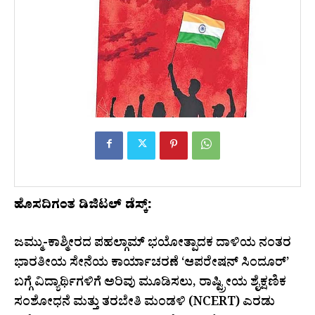
ಹೊಸದಿಗಂತ ಡಿಜಿಟಲ್‌ ಡೆಸ್ಕ್‌:
ಜಮ್ಮು-ಕಾಶ್ಮೀರದ ಪಹಲ್ಗಾಮ್ ಭಯೋತ್ಪಾದಕ ದಾಳಿಯ ನಂತರ
ಭಾರತೀಯ ಸೇನೆಯ ಕಾರ್ಯಾಚರಣೆ ‘ಆಪರೇಷನ್ ಸಿಂದೂರ್’
ಬಗ್ಗೆ ವಿದ್ಯಾರ್ಥಿಗಳಿಗೆ ಅರಿವು ಮೂಡಿಸಲು, ರಾಷ್ಟ್ರೀಯ ಶೈಕ್ಷಣಿಕ
ಸಂಶೋಧನೆ ಮತ್ತು ತರಬೇತಿ ಮಂಡಳಿ (NCERT) ಎರಡು