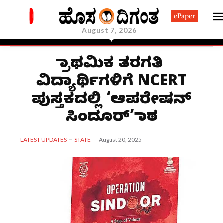
ePaper
August 7, 2026
ಪ್ರಾಥಮಿಕ ತರಗತಿ
ವಿದ್ಯಾರ್ಥಿಗಳಿಗೆ NCERT
ಪುಸ್ತಕದಲ್ಲಿ ‘ಆಪರೇಷನ್
ಸಿಂದೂರ್’ ಪಾಠ
August 20, 2025
LATEST UPDATES
STATE