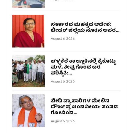
ಸರ್ಕಾರದ ಮಹತ್ವದ ಆದೇಶ:
ಬೀದರ್ ಜಿಲ್ಲೆಯ ನೂತನ ಅಪರ...
August 6, 2026
ಚಳ್ಳಕೆರೆ ತಾಲ್ಲೂಕಿನಲ್ಲಿ ಕೈಕೊಟ್ಟು
ಮಳೆ, ತೀವ್ರಗೊಂಡ ಬರ
ಪರಿಸ್ಥಿತಿ:...
August 6, 2026
ಬೀದಿ ವ್ಯಾಪಾರಿಗಳ ಮೇಲಿನ
ದೌರ್ಜನ್ಯ ಖಂಡನೀಯ: ಸಂಸದ
ಗೋವಿಂದ...
August 6, 2026