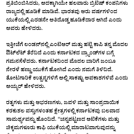
ಪ್ರತಿಬಿಂಬಿಸಿದರು, ಅದಕ್ಕಾಗಿಯೇ ಹಲವಾರು ಬ್ರಿಟಿಷ್ ಕಂಪನಿಗಳು
ರಾಜ್ಯದಲ್ಲಿ ಹೂಡಿಕೆ ಮಾಡಿವೆ. ಭಾರತವು ಆರು ವರ್ಷಗಳಿಂದ
ಯುಕೆಯಲ್ಲಿ ಎರಡನೇ ಅತಿದೊಡ್ಡ ಹೂಡಿಕೆದಾರ ಆಗಿದೆ ಎಂದು
ಅವರು ಹೇಳಿದರು.
ಇತ್ತೀಚೆಗೆ ಲಂಡನ್‌ನಲ್ಲಿ ಎಂಟಿಆರ್ ಮತ್ತು ಹಟ್ಟಿ ಕಾಪಿ ತನ್ನ ಮೊದಲ
ಔಟ್‌ಲೆಟ್ ತೆರೆದಿದೆ ಎಂದು ಕರ್ನಾಟಕದ ಬ್ರ್ಯಾಂಡ್‌ಗಳ ಬಗ್ಗೆ
ಗಮನಸೆಳೆದರು. ಕರ್ನಾಟಕದಿಂದ ಮೊದಲ ಬಾರಿಗೆ ಜಂಬೂ
ನೇರಳೆ ಹಣ್ಣು ಯುಕೆಗೆ ಹೋಗಿದೆ ಎಂದು ನಮಗೆ ತಿಳಿದಿದೆ.
ತೋಟಗಾರಿಕೆ ಉತ್ಪನ್ನಗಳಿಗೆ ಅಲ್ಲಿ ಸಾಕಷ್ಟು ಅವಕಾಶಗಳಿವೆ ಎಂದು
ಅಯ್ಯರ್ ಹೇಳಿದರು.
ರತ್ನಗಳು ಮತ್ತು ಆಭರಣಗಳು, ಜವಳಿ ಮತ್ತು ಸಾಂಪ್ರದಾಯಿಕ
ಕರಕುಶಲ ವಸ್ತುಗಳಂತಹ ಕ್ಷೇತ್ರಗಳಲ್ಲಿ ಕರ್ನಾಟಕವು ಬಲವಾದ
ಸಾಮರ್ಥ್ಯವನ್ನು ಹೊಂದಿದೆ. “ಚನ್ನಪಟ್ಟಣದ ಆಟಿಕೆಗಳು ಮತ್ತು
ಚಿಕ್ಕಮಗಳೂರು ಕಾಫಿ ಯುಕೆಯಲ್ಲಿ ಮಾರಾಟವಾಗುವುದನ್ನು