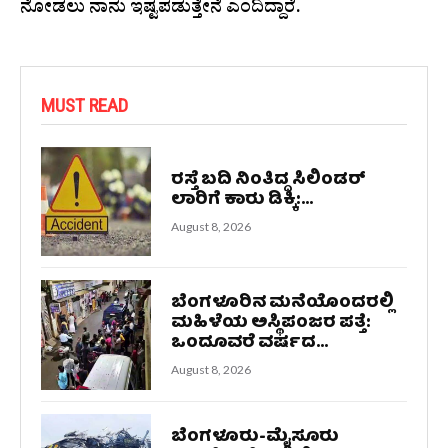
ನೋಡಲು ನಾನು ಇಷ್ಟಪಡುತ್ತೇನೆ ಎಂದಿದ್ದಾರೆ.
MUST READ
ರಸ್ತೆ ಬದಿ ನಿಂತಿದ್ದ ಸಿಲಿಂಡರ್
ಲಾರಿಗೆ ಕಾರು ಡಿಕ್ಕಿ:...
August 8, 2026
ಬೆಂಗಳೂರಿನ ಮನೆಯೊಂದರಲ್ಲಿ
ಮಹಿಳೆಯ ಅಸ್ಥಿಪಂಜರ ಪತ್ತೆ:
ಒಂದೂವರೆ ವರ್ಷದ...
August 8, 2026
ಬೆಂಗಳೂರು-ಮೈಸೂರು