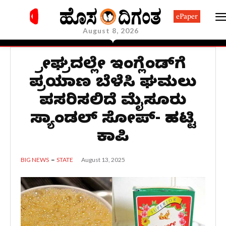
ePaper
August 8, 2026
ಶ್ರೀಘ್ರದಲ್ಲೇ ಇಂಗ್ಲೆಂಡ್‌ಗೆ
ಪ್ರಯಾಣ ಬೆಳೆಸಿ ಘಮಲು
ಪಸರಿಸಲಿದೆ ಮೈಸೂರು
ಸ್ಯಾಂಡಲ್‌ ಸೋಪ್‌- ಹಟ್ಟಿ
ಕಾಪಿ
August 13, 2025
BIG NEWS
STATE