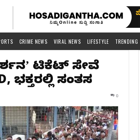
PORTS
CRIME NEWS
VIRAL NEWS
LIFESTYLE
TRENDING
ದರ್ಶನʼ ಟಿಕೆಟ್ ಸೇವೆ
, ಭಕ್ತರಲ್ಲಿ ಸಂತಸ
0