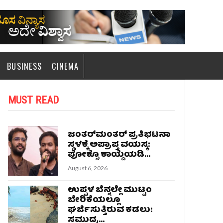
BUSINESS
CINEMA
MUST READ
ಜಂತರ್‌ಮಂತರ್‌ ಪ್ರತಿಭಟನಾ
ಸ್ಥಳಕ್ಕೆ ಅಪ್ರಾಪ್ತ ವಯಸ್ಕ:
ಪೋಕ್ಸೊ ಕಾಯ್ದೆಯಡಿ...
August 6, 2026
ಉಪ್ಪಳ ಬೆನ್ನಲ್ಲೇ ಮುಟ್ಟಂ
ಬೇರಿಕೆಯಲ್ಲೂ
ಘರ್ಜಿಸುತ್ತಿರುವ ಕಡಲು:
ಸಮುದ್ರ...