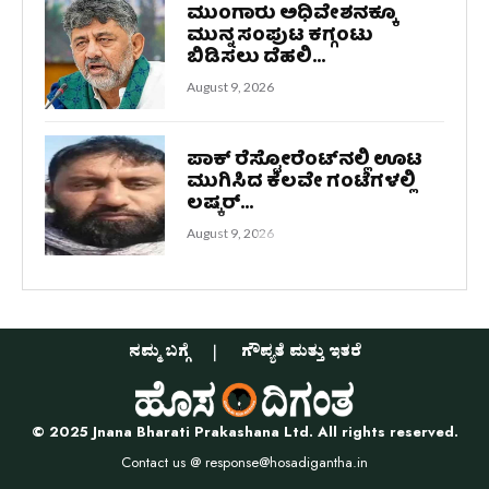
ಮುಂಗಾರು ಅಧಿವೇಶನಕ್ಕೂ
ಮುನ್ನ ಸಂಪುಟ ಕಗ್ಗಂಟು
ಬಿಡಿಸಲು ದೆಹಲಿ...
August 9, 2026
ಪಾಕ್ ರೆಸ್ಟೋರೆಂಟ್‌ನಲ್ಲಿ ಊಟ
ಮುಗಿಸಿದ ಕೆಲವೇ ಗಂಟೆಗಳಲ್ಲಿ
ಲಷ್ಕರ್...
August 9, 2026
ನಮ್ಮ ಬಗ್ಗೆ
ಗೌಪ್ಯತೆ ಮತ್ತು ಇತರೆ
© 2025 Jnana Bharati Prakashana Ltd. All rights reserved.
Contact us @
response@hosadigantha.in