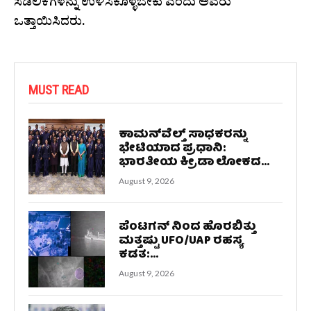
ಸಡಿಲಿಕೆಗಳನ್ನು ಉಳಿಸಿಕೊಳ್ಳಬೇಕು ಎಂದು ಅವರು
ಒತ್ತಾಯಿಸಿದರು.
MUST READ
ಕಾಮನ್‌ವೆಲ್ತ್ ಸಾಧಕರನ್ನು
ಭೇಟಿಯಾದ ಪ್ರಧಾನಿ:
ಭಾರತೀಯ ಕ್ರೀಡಾ ಲೋಕದ...
August 9, 2026
ಪೆಂಟಗನ್‌ ನಿಂದ ಹೊರಬಿತ್ತು
ಮತ್ತಷ್ಟು UFO/UAP ರಹಸ್ಯ
ಕಡತ:...
August 9, 2026