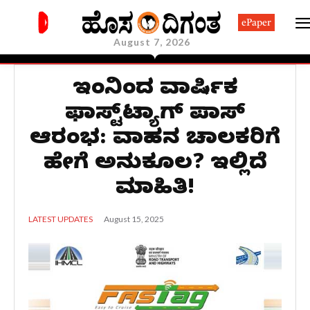
ePaper
August 7, 2026
ಇಂದಿನಿಂದ ವಾರ್ಷಿಕ
ಫಾಸ್ಟ್‌ಟ್ಯಾಗ್ ಪಾಸ್
ಆರಂಭ: ವಾಹನ ಚಾಲಕರಿಗೆ
ಹೇಗೆ ಅನುಕೂಲ? ಇಲ್ಲಿದೆ
ಮಾಹಿತಿ!
August 15, 2025
LATEST UPDATES