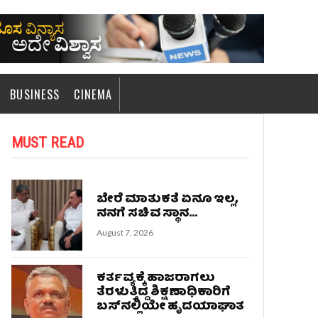
BUSINESS
CINEMA
MUST READ
ಬೇರೆ ಮಾತುಕತೆ ಏನೂ ಇಲ್ಲ,
ನನಗೆ ಸಚಿವ ಸ್ಥಾನ...
August 7, 2026
ಕರ್ತವ್ಯಕ್ಕೆ ಹಾಜರಾಗಲು
ತೆರಳುತ್ತಿದ್ದ ಶಿಕ್ಷಣಾಧಿಕಾರಿಗೆ
ಬಸ್‌ನಲ್ಲಿಯೇ ಹೃದಯಾಘಾತ