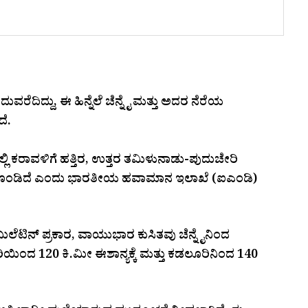
ುವರೆದಿದ್ದು, ಈ ಹಿನ್ನೆಲೆ ಚೆನ್ನೈ ಮತ್ತು ಅದರ ನೆರೆಯ
ದೆ.
ಕರಾವಳಿಗೆ ಹತ್ತಿರ, ಉತ್ತರ ತಮಿಳುನಾಡು-ಪುದುಚೇರಿ
ೆಗೊಂಡಿದೆ ಎಂದು ಭಾರತೀಯ ಹವಾಮಾನ ಇಲಾಖೆ (ಐಎಂಡಿ)
ುಲೆಟಿನ್ ಪ್ರಕಾರ, ವಾಯುಭಾರ ಕುಸಿತವು ಚೆನ್ನೈನಿಂದ
ಿಯಿಂದ 120 ಕಿ.ಮೀ ಈಶಾನ್ಯಕ್ಕೆ ಮತ್ತು ಕಡಲೂರಿನಿಂದ 140