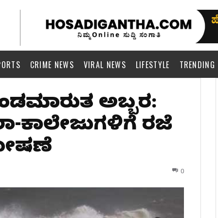
PORTS
CRIME NEWS
VIRAL NEWS
LIFESTYLE
TRENDING
್ವಾ ಚಂಡಮಾರುತ ಅಬ್ಬರ:
-ಕಾಲೇಜುಗಳಿಗೆ ರಜೆ
ೋಷಣೆ
0