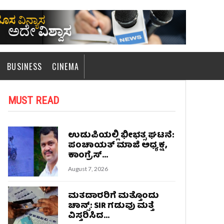
BUSINESS
CINEMA
MUST READ
ಉಡುಪಿಯಲ್ಲಿ ಭೀಭತ್ಸ ಘಟನೆ:
ಪಂಚಾಯತ್ ಮಾಜಿ ಅಧ್ಯಕ್ಷ,
ಕಾಂಗ್ರೆಸ್...
August 7, 2026
ಮತದಾರರಿಗೆ ಮತ್ತೊಂದು
ಚಾನ್ಸ್: SIR ಗಡುವು ಮತ್ತೆ
ವಿಸ್ತರಿಸಿದ...