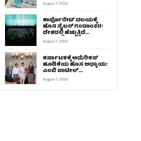
August 7, 2026
ಕಾರ್ಪೊರೇಟ್ ವಲಯಕ್ಕೆ
ಹೊಸ ಸೈಬರ್ ಗಂಡಾಂತರ:
ದೇಶದಲ್ಲಿ ಹೆಚ್ಚುತ್ತಿದೆ...
August 7, 2026
ಕರ್ನಾಟಕಕ್ಕೆ ಅಮೆರಿಕನ್
ಹೂಡಿಕೆಯ ಹೊಸ ಅಧ್ಯಾಯ:
ಎಂಬಿ ಪಾಟೀಲ್...
August 7, 2026