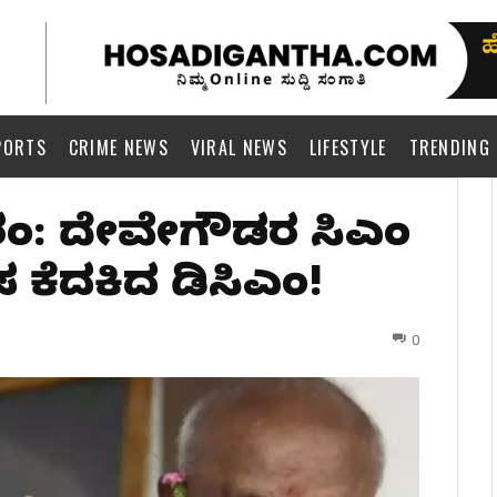
PORTS
CRIME NEWS
VIRAL NEWS
LIFESTYLE
TRENDING
ಿ ಗರಂ: ದೇವೇಗೌಡರ ಸಿಎಂ
 ಕೆದಕಿದ ಡಿಸಿಎಂ!
0