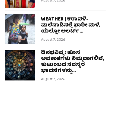
August 7, 2026
WEATHER | ಕರಾವಳಿ-
ಮಲೆನಾಡಿನಲ್ಲಿ ಭಾರೀ ಮಳೆ,
ಯೆಲ್ಲೋ ಅಲರ್ಟ್‌...
August 7, 2026
ದಿನಭವಿಷ್ಯ: ಹೊಸ
ಅವಕಾಶಗಳು ನಿಮ್ಮದಾಗಲಿವೆ,
ಕುಟುಂಬದ ಸದಸ್ಯರ
ಭಾವನೆಗಳನ್ನು...
August 7, 2026