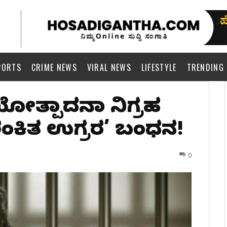
PORTS
CRIME NEWS
VIRAL NEWS
LIFESTYLE
TRENDING
ಭಯೋತ್ಪಾದನಾ ನಿಗ್ರಹ
ಂಕಿತ ಉಗ್ರರ’ ಬಂಧನ!
0