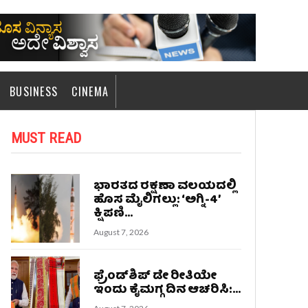
BUSINESS
CINEMA
MUST READ
ಭಾರತದ ರಕ್ಷಣಾ ವಲಯದಲ್ಲಿ
ಹೊಸ ಮೈಲಿಗಲ್ಲು: ‘ಅಗ್ನಿ-4’
ಕ್ಷಿಪಣಿ...
August 7, 2026
ಫ್ರೆಂಡ್​ಶಿಪ್ ಡೇ ರೀತಿಯೇ
ಇಂದು ಕೈಮಗ್ಗ ದಿನ ಆಚರಿಸಿ:...