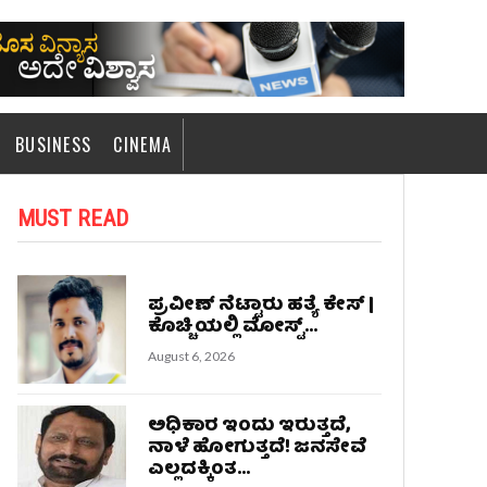
BUSINESS
CINEMA
MUST READ
ಪ್ರವೀಣ್ ನೆಟ್ಟಾರು ಹತ್ಯೆ ಕೇಸ್ |
ಕೊಚ್ಚಿಯಲ್ಲಿ ಮೋಸ್ಟ್‌...
August 6, 2026
ಅಧಿಕಾರ ಇಂದು ಇರುತ್ತದೆ,
ನಾಳೆ ಹೋಗುತ್ತದೆ! ಜನಸೇವೆ
ಎಲ್ಲದಕ್ಕಿಂತ...