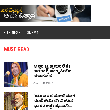
BUSINESS
CINEMA
MUST READ
ಅನ್ನಂ ಬ್ರಹ್ಮ ಮಾಲಿಕೆ |
ಜಠರಾಗ್ನಿ ಜಾಗೃತಿಯೇ
ಮಾನವನ...
August 8, 2026
‘ಯುವಕರ ಮೇಲೆ ನನಗೆ
ನಂಬಿಕೆಯಿದೆ’: ವಿಕಸಿತ
ಭಾರತಕ್ಕಾಗಿ ಪ್ರಧಾನಿ...