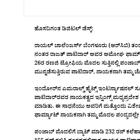
ಹೊಸದಿಗಂತ ಡಿಜಿಟಲ್ ಡೆಸ್ಕ್:
ರಾಯಲ್ ಚಾಲೆಂಜರ್ಸ್ ಬೆಂಗಳೂರು (ಆರ್‌ಸಿಬಿ) ತಂ
ನಂತರ ರಾಜತ್ ಪಾಟಿದಾರ್ ಅವರ ಅಮೋಘ ಫಾರ್ಮ್ ಇದ
26ರ ರಣಜಿ ಟ್ರೋಫಿಯ ಮೊದಲ ಸುತ್ತಿನಲ್ಲಿ ಪಂಜಾಬ್ ವ
ಮುನ್ನಡೆಸುತ್ತಿರುವ ಪಾಟಿದಾರ್, ನಾಯಕನಾಗಿ ತಮ್ಮ ಚೊಚ
ಇಂದೋರ್‌ನ ಎಮರಾಲ್ಡ್ ಹೈಟ್ಸ್ ಇಂಟರ್ನ್ಯಾಷನಲ್ ಸ್ಕ
ಪಾಟಿದಾರ್‌ರವರ ನಾಯಕತ್ವದ ಇನ್ನಿಂಗ್ಸ್ ಮಧ್ಯಪ್ರದ
ಮಾಡಿತು. ಈ ಸಾಧನೆಯು ಅವರಿಗೆ ಮತ್ತೊಂದು ವಿಶೇಷ
ಫಾರ್ಮ್ಯಾಟ್ ನಾಯಕನಾಗಿ ತಮ್ಮ ಮೊದಲ ಪಂದ್ಯದಲ್ಲೇ ಶತ
ಪಂಜಾಬ್ ಮೊದಲಿಗೆ ಬ್ಯಾಟ್ ಮಾಡಿ 232 ರನ್ ಕಲೆಹಾಕಿತ