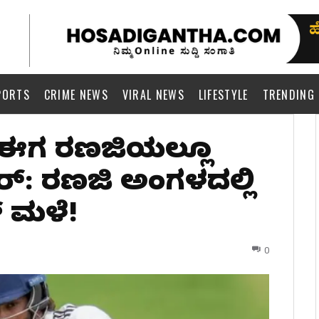
PORTS
CRIME NEWS
VIRAL NEWS
LIFESTYLE
TRENDING
ು ಈಗ ರಣಜಿಯಲ್ಲೂ
್: ರಣಜಿ ಅಂಗಳದಲ್ಲಿ
 ಮಳೆ!
0