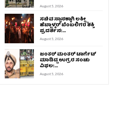
August 5, 2026
ಸಚಿವ ಸ್ಥಾನಕ್ಕಾಗಿ ಲಕ್ಷ್ಮೀ
ಹೆಬ್ಬಾಳ್ಕರ್ ಬೆಂಬಲಿಗರ ಶಕ್ತಿ
ಪ್ರದರ್ಶನ:...
August 5, 2026
ಜಂತರ್ ಮಂತರ್ ಟಾರ್ಗೆಟ್
ಮಾಡಿದ್ದ ಉಗ್ರರ ಸಂಚು
ವಿಫಲ:...
August 5, 2026