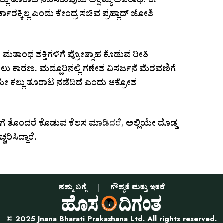
ಲ್ಲು ತೂರಾಟ ನಡೆಸಿರುವುದು ಅಕ್ಷಮ್ಯ ಅಪರಾಧ. ಈ
ಕಾರಕ್ಕಿಲ್ಲ ಎಂದು ಕೇಂದ್ರ ಸಚಿವ ಪ್ರಹ್ಲಾದ್ ಜೋಶಿ
ಾರ ಮತಾಂಧ ಶಕ್ತಿಗಳಿಗೆ ಪ್ರೋತ್ಸಾಹ ಕೊಡುವ ರೀತಿ
ು ಕಾರಣ. ಮದ್ದೂರಿನಲ್ಲಿ ಗಣೇಶ ವಿಸರ್ಜನೆ ಮೆರವಣಿಗೆ
ಾಗಿಯೇ ಕಲ್ಲು ತೂರಾಟ ನಡೆದಿದೆ ಎಂದು ಆಕ್ರೋಶ
ರಿಗೆ ತೊಂದರೆ ಕೊಡುವ ಕೆಲಸ ಮಾಡಿದರೆ, ಅಲ್ಲಿಯೇ ದೊಡ್ಡ
ಿಸಿದ್ದಾರೆ.
ನಮ್ಮ ಬಗ್ಗೆ
ಗೌಪ್ಯತೆ ಮತ್ತು ಇತರೆ
© 2025 Jnana Bharati Prakashana Ltd. All rights reserved.