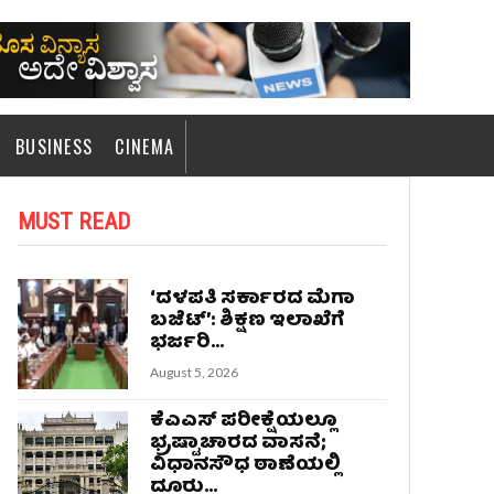
BUSINESS
CINEMA
MUST READ
‘ದಳಪತಿ ಸರ್ಕಾರದ ಮೆಗಾ
ಬಜೆಟ್’: ಶಿಕ್ಷಣ ಇಲಾಖೆಗೆ
ಭರ್ಜರಿ...
August 5, 2026
ಕೆಎಎಸ್‌ ಪರೀಕ್ಷೆಯಲ್ಲೂ
ಭ್ರಷ್ಟಾಚಾರದ ವಾಸನೆ;
ವಿಧಾನಸೌಧ ಠಾಣೆಯಲ್ಲಿ
ದೂರು...