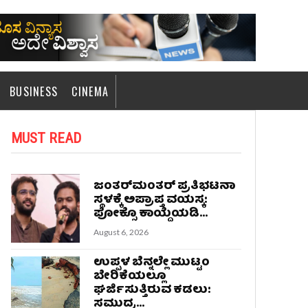
BUSINESS
CINEMA
MUST READ
ಜಂತರ್‌ಮಂತರ್‌ ಪ್ರತಿಭಟನಾ
ಸ್ಥಳಕ್ಕೆ ಅಪ್ರಾಪ್ತ ವಯಸ್ಕ:
ಪೋಕ್ಸೊ ಕಾಯ್ದೆಯಡಿ...
August 6, 2026
ಉಪ್ಪಳ ಬೆನ್ನಲ್ಲೇ ಮುಟ್ಟಂ
ಬೇರಿಕೆಯಲ್ಲೂ
ಘರ್ಜಿಸುತ್ತಿರುವ ಕಡಲು:
ಸಮುದ್ರ...