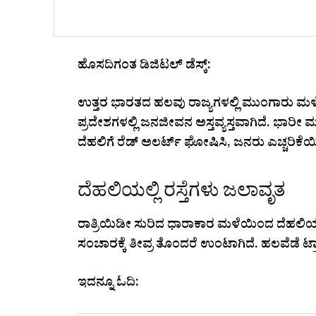
ಹೊಸದಿಗಂತ ಡಿಜಿಟಲ್ ಡೆಸ್ಕ್:
ಉತ್ತರ ಭಾರತದ ಹಲವು ರಾಜ್ಯಗಳಲ್ಲಿ ಮುಂಗಾರು ಮಳೆ 
ಪ್ರದೇಶಗಳಲ್ಲಿ ಜನಜೀವನ ಅಸ್ತವ್ಯಸ್ತವಾಗಿದೆ. ಭಾ
ದೆಹಲಿಗೆ ರೆಡ್ ಅಲರ್ಟ್ ಘೋಷಿಸಿ, ಜನರು ಎಚ್ಚರಿಕೆ
ದೆಹಲಿಯಲ್ಲಿ ರಸ್ತೆಗಳು ಜಲಾವೃತ
ರಾತ್ರಿಯಿಡೀ ಸುರಿದ ಧಾರಾಕಾರ ಮಳೆಯಿಂದ ದೆಹಲಿಯ ಪ
ಸಂಚಾರಕ್ಕೆ ತೀವ್ರ ತೊಂದರೆ ಉಂಟಾಗಿದೆ. ಹಲವೆಡೆ ಟ್
ಇದನ್ನೂ ಓದಿ: