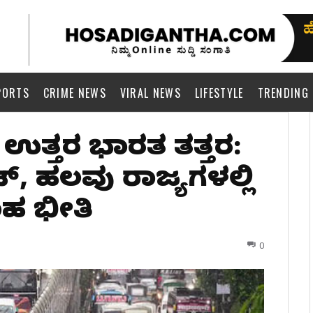
PORTS
CRIME NEWS
VIRAL NEWS
LIFESTYLE
TRENDING
 ಉತ್ತರ ಭಾರತ ತತ್ತರ:
ಟ್, ಹಲವು ರಾಜ್ಯಗಳಲ್ಲಿ
ಾಹ ಭೀತಿ
0