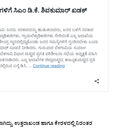
ಾಣವಾಗಿದ್ದು, ಉತ್ತರಾಖಂಡ ಹಾಗೂ ಕೇರಳದಲ್ಲಿ ನಿರಂತರ