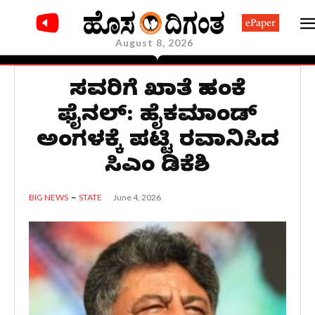
ePaper
August 8, 2026
ಸಚಿವರಿಗೆ ಖಾತೆ ಹಂಚಿಕೆ
ಫೈನಲ್: ಹೈಕಮಾಂಡ್
ಅಂಗಳಕ್ಕೆ ಪಟ್ಟಿ ರವಾನಿಸಿದ
ಸಿಎಂ ಡಿಕೆಶಿ
June 4, 2026
BIG NEWS
STATE