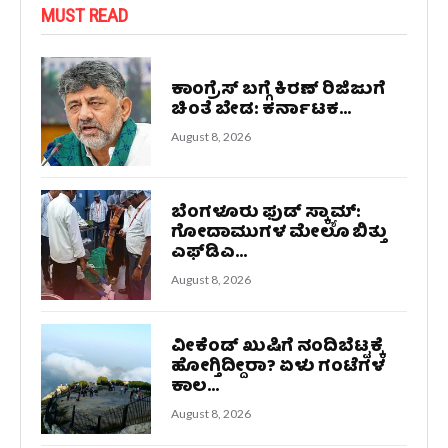
MUST READ
ಕಾಂಗ್ರೆಸ್ ಬಗ್ಗೆ ಕಿರಣ್ ರಿಜಿಜುಗೆ
ಚಿಂತೆ ಬೇಡ: ಕರ್ನಾಟಕ...
August 8, 2026
ಬೆಂಗಳೂರು ಫುಡ್ ಸ್ಕ್ಯಾಮ್:
ಗೋದಾಮುಗಳ ಮೇಲೂ ಬಿತ್ತು
ಎಫ್‌ಡಿಎ...
August 8, 2026
ವೀಕೆಂಡ್‌ ಖುಷಿಗೆ ನಂದಿಬೆಟ್ಟಕ್ಕೆ
ಹೋಗ್ತಿದ್ದೀರಾ? ಏಳು ಗಂಟೆಗಳ
ಕಾಲ...
August 8, 2026