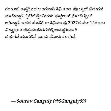
ಗಂಗೂಲಿ ಜನ್ಮದಿನದ ಅಂಗವಾಗಿ ಸಿನಿ ತಂಡ ಪೋಸ್ಟರ್‌ ಬಿಡುಗಡೆ
ಮಾಡಿದ್ದಾರೆ. ಕ್ರಿಕೆಟ್‌ಪ್ರೇಮಿಗಳು ಫಸ್ಟ್‌ಲುಕ್‌ ನೋಡಿ ಥ್ರಿಲ್‌
ಆಗಿದ್ದಾರೆ. ಇದರ ಜೊತೆಗೆ ಈ ಸಿನಿಮಾವು 2027ರ ಮೇ 14ರಂದು
ವಿಶ್ವಾದ್ಯಂತ ಚಿತ್ರಮಂದಿರಗಳಲ್ಲಿ ಅದ್ದೂರಿಯಾಗಿ
ಬಿಡುಗಡೆಯಾಗಲಿದೆ ಎಂದು ಘೋಷಿಸಲಾಗಿದೆ.
THE BEST GIFT EVER! CAN’T WAIT
TO SEE YOU PLAY MY COVER
DRIVE!
#RAJKUMMARRAO
#DADA
#DADATHESOURAVGANGULYSTOR
Y
#DADAFIRSTLOOK
PIC.TWITTER.COM/TQHSWN2EG8
— Sourav Ganguly (@SGanguly99)
July 8,
2026