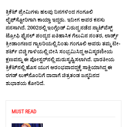
ಕ್ರಿಕೆಟ್‌ ಪ್ರೇಮಿಗಳು ಹಲವು ದಿನಗಳಿಂದ ಗಂಗೂಲಿ
ಲೈಫ್‌ಸ್ಟೋರಿಗಾಗಿ ಕಾಯ್ತಾ ಇದ್ದರು. ಇದೀಗ ಅವರ ಕನಸು
ನನಸಾಗಿದೆ. 2002ರಲ್ಲಿ ಇಂಗ್ಲೆಂಡ್ ವಿರುದ್ಧ ನಡೆದ ನ್ಯಾಟ್‌ವೆಸ್ಟ್
ಟ್ರೋಫಿ ಫೈನಲ್ ಪಂದ್ಯದ ಐತಿಹಾಸಿಕ ಗೆಲುವಿನ ನಂತರ, ಲಾರ್ಡ್ಸ್
ಕ್ರೀಡಾಂಗಣದ ಗ್ಯಾಲರಿಯಲ್ಲಿ ನಿಂತು ಗಂಗೂಲಿ ಅವರು ತಮ್ಮ ಟೀ-
ಶರ್ಟ್ ಬಿಚ್ಚಿ ಗಾಳಿಯಲ್ಲಿ ಬೀಸಿ ಸಂಭ್ರಮಿಸಿದ್ದ ಅವಿಸ್ಮರಣೀಯ
ಕ್ಷಣವನ್ನು ಈ ಪೋಸ್ಟರ್‌ನಲ್ಲಿ ಮರುಸೃಷ್ಟಿಸಲಾಗಿದೆ. ಭಾರತೀಯ
ಕ್ರಿಕೆಟ್‌ನಲ್ಲಿ ಹೊಸ ಯುಗ ಆರಂಭವಾದದ್ದಕ್ಕೆ ಸಾಕ್ಷಿಯಾಗಿದ್ದ ಈ
ರಗಡ್ ಲುಕ್‌ನೊಂದಿಗೆ ದಾದಾಗೆ ಚಿತ್ರತಂಡ ಜನ್ಮದಿನದ
ಶುಭಾಶಯ ಕೋರಿದೆ.
MUST READ