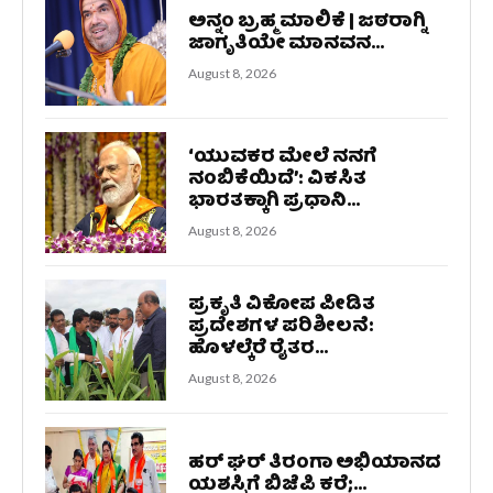
ಅನ್ನಂ ಬ್ರಹ್ಮ ಮಾಲಿಕೆ | ಜಠರಾಗ್ನಿ
ಜಾಗೃತಿಯೇ ಮಾನವನ...
August 8, 2026
‘ಯುವಕರ ಮೇಲೆ ನನಗೆ
ನಂಬಿಕೆಯಿದೆ’: ವಿಕಸಿತ
ಭಾರತಕ್ಕಾಗಿ ಪ್ರಧಾನಿ...
August 8, 2026
ಪ್ರಕೃತಿ ವಿಕೋಪ ಪೀಡಿತ
ಪ್ರದೇಶಗಳ ಪರಿಶೀಲನೆ:
ಹೊಳಲ್ಕೆರೆ ರೈತರ...
August 8, 2026
ಹರ್ ಘರ್ ತಿರಂಗಾ ಅಭಿಯಾನದ
ಯಶಸ್ಸಿಗೆ ಬಿಜೆಪಿ ಕರೆ;...