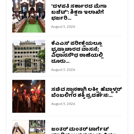
‘ದಳಪತಿ ಸರ್ಕಾರದ ಮೆಗಾ
ಬಜೆಟ್’: ಶಿಕ್ಷಣ ಇಲಾಖೆಗೆ
ಭರ್ಜರಿ...
August 5, 2026
ಕೆಎಎಸ್‌ ಪರೀಕ್ಷೆಯಲ್ಲೂ
ಭ್ರಷ್ಟಾಚಾರದ ವಾಸನೆ;
ವಿಧಾನಸೌಧ ಠಾಣೆಯಲ್ಲಿ
ದೂರು...
August 5, 2026
ಸಚಿವ ಸ್ಥಾನಕ್ಕಾಗಿ ಲಕ್ಷ್ಮೀ ಹೆಬ್ಬಾಳ್ಕರ್
ಬೆಂಬಲಿಗರ ಶಕ್ತಿ ಪ್ರದರ್ಶನ:...
August 5, 2026
ಜಂತರ್ ಮಂತರ್ ಟಾರ್ಗೆಟ್