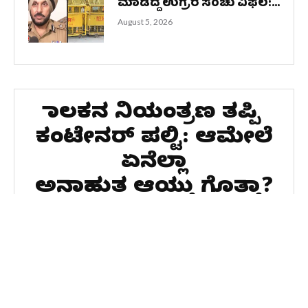
ಮಾಡಿದ್ದ ಉಗ್ರರ ಸಂಚು ವಿಫಲ:...
August 5, 2026