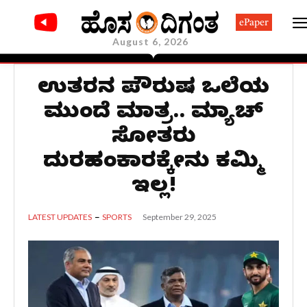
ePaper
August 6, 2026
ಉತ್ತರನ ಪೌರುಷ ಒಲೆಯ
ಮುಂದೆ ಮಾತ್ರ.. ಮ್ಯಾಚ್
ಸೋತರು
ದುರಹಂಕಾರಕ್ಕೇನು ಕಮ್ಮಿ
ಇಲ್ಲ!
September 29, 2025
LATEST UPDATES
SPORTS