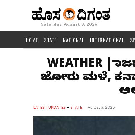
Saturday, August 8, 2026
HOME
STATE
NATIONAL
INTERNATIONAL
S
WEATHER | ರಾಜಧ
ಜೋರು ಮಳೆ, ಕರ್ನಾ
ಅಲ
LATEST UPDATES
STATE
August 5, 2025