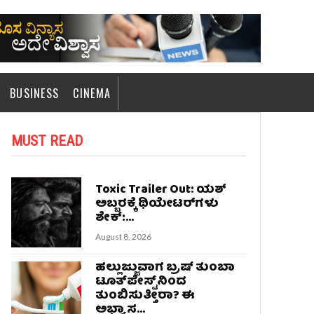
BUSINESS
CINEMA
MUST READ
Toxic Trailer Out: ಯಶ್‌
ಅಬ್ಬರಕ್ಕೆ ಥಿಯೇಟರ್‌ಗಳು
ಶೇಕ್‌:...
August 8, 2026
ಹಲ್ಲುಜ್ಜುವಾಗ ಬ್ರಷ್‌ ತುಂಬಾ
ಟೂತ್‌ಪೇಸ್ಟ್‌ನಿಂದ
ತುಂಬಿಸುತ್ತೀರಾ? ಈ
ಅಭ್ಯಾಸ...