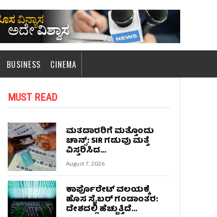
BUSINESS
CINEMA
MUST READ
ಮತದಾರರಿಗೆ ಮತ್ತೊಂದು
ಚಾನ್ಸ್: SIR ಗಡುವು ಮತ್ತೆ
ವಿಸ್ತರಿಸಿದ...
August 7, 2026
ಕಾರ್ಪೊರೇಟ್ ವಲಯಕ್ಕೆ
ಹೊಸ ಸೈಬರ್ ಗಂಡಾಂತರ:
ದೇಶದಲ್ಲಿ ಹೆಚ್ಚುತ್ತಿದೆ...