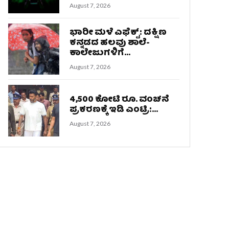
August 7, 2026
ಭಾರೀ ಮಳೆ ಎಫೆಕ್ಟ್: ದಕ್ಷಿಣ
ಕನ್ನಡದ ಹಲವು ಶಾಲೆ-
ಕಾಲೇಜುಗಳಿಗೆ...
August 7, 2026
4,500 ಕೋಟಿ ರೂ. ವಂಚನೆ
ಪ್ರಕರಣಕ್ಕೆ ಇಡಿ ಎಂಟ್ರಿ:...
August 7, 2026