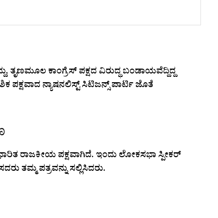
, ತೃಣಮೂಲ ಕಾಂಗ್ರೆಸ್ ಪಕ್ಷದ ವಿರುದ್ಧ ಬಂಡಾಯವೆದ್ದಿದ್ದ
ಪಕ್ಷವಾದ ನ್ಯಾಷನಲಿಸ್ಟ್ ಸಿಟಿಜನ್ಸ್ ಪಾರ್ಟಿ ಜೊತೆ
ಣ
ಾಳಿ ಆಧಾರಿತ ರಾಜಕೀಯ ಪಕ್ಷವಾಗಿದೆ. ಇಂದು ಲೋಕಸಭಾ ಸ್ಪೀಕರ್
 ತಮ್ಮ ಪತ್ರವನ್ನು ಸಲ್ಲಿಸಿದರು.