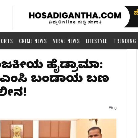
PORTS
CRIME NEWS
VIRAL NEWS
LIFESTYLE
TRENDING
ರಾಜಕೀಯ ಹೈಡ್ರಾಮಾ:
 ಟಿಎಂಸಿ ಬಂಡಾಯ ಬಣ
ಲೀನ!
0