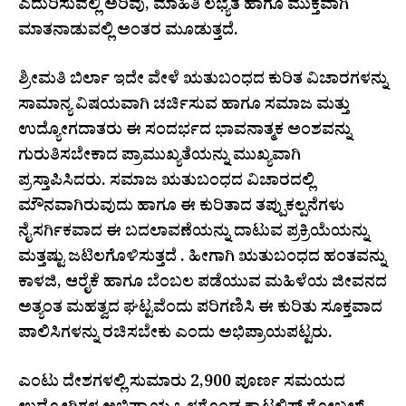
ಎದುರಿಸುವಲ್ಲಿ ಅರಿವು, ಮಾಹಿತಿ ಲಭ್ಯತೆ ಹಾಗೂ ಮುಕ್ತವಾಗಿ
ಮಾತನಾಡುವಲ್ಲಿ ಅಂತರ ಮೂಡುತ್ತದೆ.
ಶ್ರೀಮತಿ ಬಿರ್ಲಾ ಇದೇ ವೇಳೆ ಋತುಬಂಧದ ಕುರಿತ ವಿಚಾರಗಳನ್ನು
ಸಾಮಾನ್ಯ ವಿಷಯವಾಗಿ ಚರ್ಚಿಸುವ ಹಾಗೂ ಸಮಾಜ ಮತ್ತು
ಉದ್ಯೋಗದಾತರು ಈ ಸಂದರ್ಭದ ಭಾವನಾತ್ಮಕ ಅಂಶವನ್ನು
ಗುರುತಿಸಬೇಕಾದ ಪ್ರಾಮುಖ್ಯತೆಯನ್ನು ಮುಖ್ಯವಾಗಿ
ಪ್ರಸ್ತಾಪಿಸಿದರು. ಸಮಾಜ ಋತುಬಂಧದ ವಿಚಾರದಲ್ಲಿ
ಮೌನವಾಗಿರುವುದು ಹಾಗೂ ಈ ಕುರಿತಾದ ತಪ್ಪುಕಲ್ಪನೆಗಳು
ನೈಸರ್ಗಿಕವಾದ ಈ ಬದಲಾವಣೆಯನ್ನು ದಾಟುವ ಪ್ರಕ್ರಿಯೆಯನ್ನು
ಮತ್ತಷ್ಟು ಜಟಿಲಗೊಳಿಸುತ್ತದೆ . ಹೀಗಾಗಿ ಋತುಬಂಧದ ಹಂತವನ್ನು
ಕಾಳಜಿ, ಆರೈಕೆ ಹಾಗೂ ಬೆಂಬಲ ಪಡೆಯುವ ಮಹಿಳೆಯ ಜೀವನದ
ಅತ್ಯಂತ ಮಹತ್ವದ ಘಟ್ಟವೆಂದು ಪರಿಗಣಿಸಿ ಈ ಕುರಿತು ಸೂಕ್ತವಾದ
ಪಾಲಿಸಿಗಳನ್ನು ರಚಿಸಬೇಕು ಎಂದು ಅಭಿಪ್ರಾಯಪಟ್ಟರು.
ಎಂಟು ದೇಶಗಳಲ್ಲಿ ಸುಮಾರು 2,900 ಪೂರ್ಣ ಸಮಯದ