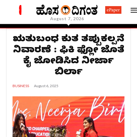
ePaper
August 7, 2026
ಋತುಬಂಧ ಕುರಿತ ತಪ್ಪುಕಲ್ಪನೆ
ನಿವಾರಣೆ : ಫಿಕಿ ಫ್ಲೋ ಜೊತೆ
ಕೈ ಜೋಡಿಸಿದ ನೀರ್ಜಾ
ಬಿರ್ಲಾ
August 6, 2025
BUSINESS