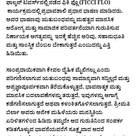
ಫಾಲ್ಕನ್ ಟವರ್ಸ್‌ನಲ್ಲಿ ನಡೆದ ಫಿಕಿ ಫ್ಲೊ (FICCI FLO)
ಕಾರ್ಯಕ್ರಮದಲ್ಲಿ ಪ್ರಭಾವಶಾಲಿ ಪ್ರಧಾನ ಭಾಷಣ ಮಾಡಿದರು.
ಅವರ ಭಾಷಣವು ಋತುಬಂಧವನ್ನು ಮಹತ್ವದ ಮಾನಸಿಕ
ಆರೋಗ್ಯ ಮತ್ತು ಸಾಮಾಜಿಕ ಪರಿವರ್ತನೆಯಾಗಿ ಗುರುತಿಸುವ
ನಿರ್ಣಾಯಕ ಅಗತ್ಯವನ್ನು ಇದಕ್ಕೆ ಹೆಚ್ಚಿನ ಅರಿವು, ಸಹಾನುಭೂತಿ
ಮತ್ತು ಸಾಂಸ್ಥಿಕ ಬೆಂಬಲ ಬೇಕಾಗುತ್ತದೆ ಎಂಬುದನ್ನು ಎತ್ತಿ
ಹಿಡಿಯಿತು.
ಸಾಂಪ್ರದಾಯಿಕವಾಗಿ ಕೇವಲ ದೈಹಿಕ ಮೈಲಿಗಲ್ಲು ಎಂದು
ಪರಿಗಣಿಸಲಾಗುವ ಋತುಬಂಧವು ಸಾಮಾನ್ಯವಾಗಿ ಸದ್ದಿಲ್ಲದೆ ಮತ್ತು
ಅಪ್ರಜ್ಞಾಪೂರ್ವಕವಾಗಿ ತೆರೆದುಕೊಳ್ಳುತ್ತದೆ, ಭಾವನಾತ್ಮಕ ಮತ್ತು
ಮಾನಸಿಕ ಬದಲಾವಣೆಗಳನ್ನು ತರುತ್ತದೆ, ಇವುಗಳನ್ನು ಆಗಾಗ್ಗೆ
ಕಡೆಗಣಿಸಲಾಗುತ್ತದೆ ಅಥವಾ ಕಳಂಕಿತಗೊಳಿಸಲಾಗುತ್ತದೆ. ಶ್ರೀಮತಿ
ಬಿರ್ಲಾ ಅವರು ಅನೇಕ ಮಹಿಳೆಯರು ಮನಸ್ಥಿತಿಯ
ಏರಿಳಿತಗಳಿಂದ ಹಿಡಿದು ತಮ್ಮದೇ ಆದ ಗುರುತಿನಿಂದ ಸಂಪರ್ಕ
ಕಡಿತಗೊಳ್ಳುವ ಭಾವನೆಯವರೆಗೆ ಸೂಕ್ಷ್ಮವಾದ ಆದರೆ