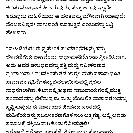
ತೊಳಲಾಟಗಳು ಎಲ್ಲರಿಗೂ ಸಮಾನವಾಗಿರುತ್ತವೆ. ಮುಕ್ತವಾಗಿ ಈ
ಕುರಿತು ಮಾತನಾಡದೇ ಇರುವುದು, ಸೂಕ್ತ ಅರಿವು ಇಲ್ಲದೇ
ಇರುವುದು ಮಹಿಳೆಯರು ಈ ಹಂತವನ್ನು ಮೌನವಾಗಿ ಯಾವುದೇ
ಬೆಂಬಲವಿಲ್ಲದೇ ಸಾಗುವಂತೆ ಮಾಡುತ್ತದೆ ಎಂಬುದನ್ನು ಒತ್ತಿ
ಹೇಳಿದರು.
“ಮಹಿಳೆಯರು ಈ ನೈಸರ್ಗಿಕ ಪರಿವರ್ತನೆಗಳನ್ನು ತಮ್ಮ
ಬೆಳವಣಿಗೆಯ ಭಾಗವೆಂದು ಅರ್ಥಮಾಡಿಕೊಂಡು ಸ್ವೀಕರಿಸಿದಾಗ,
ಅದು ಅವರ ಅನುಭವವನ್ನು ಶಕ್ತಿ ಮತ್ತು ನವೀಕರಣದ
ಪ್ರಯಾಣವಾಗಿ ಪರಿವರ್ತಿಸು ತ್ತದೆ ಜಾಗೃತಿ ಮತ್ತು ಸಹಾನುಭೂತಿ
ಸಾಮಾಜಿಕ ಗ್ರಹಿಕೆಗಳನ್ನು ಬದಲಾಯಿಸುವಲ್ಲಿ ಪ್ರಬಲ
ಸಾಧನಗಳಾಗಿವೆ. ಕೆಲಸದಲ್ಲಿ ಅಥವಾ ಸಮುದಾಯಗಳಲ್ಲಿ ಮುಕ್ತ
ಸಂವಾದ ವನ್ನು ಬೆಳೆಸುವುದು ಮತ್ತು ಬೆಂಬಲಿತ ವಾತಾವರಣವನ್ನು
ಸೃಷ್ಟಿಸುವುದು ಈ ನಿರ್ಣಾಯಕ ಜೀವನದ ಹಂತದಲ್ಲಿ
ಮಹಿಳೆಯರನ್ನು ಸಬಲೀಕರಣಗೊಳಿಸಲು ಅತ್ಯಗತ್ಯ, ಅಲ್ಲಿ ಅವರು
ಸಮಾಜಕ್ಕೆ ಸಕ್ರಿಯವಾಗಿ ಕೊಡುಗೆ ನೀಡುತ್ತಲೇ