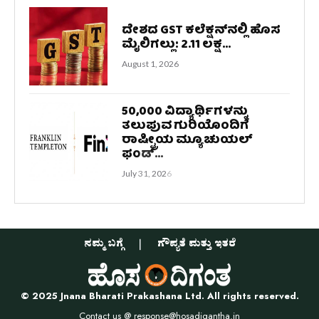
ದೇಶದ GST ಕಲೆಕ್ಷನ್‌ನಲ್ಲಿ ಹೊಸ
ಮೈಲಿಗಲ್ಲು: 2.11 ಲಕ್ಷ...
August 1, 2026
50,000 ವಿದ್ಯಾರ್ಥಿಗಳನ್ನು
ತಲುಪುವ ಗುರಿಯೊಂದಿಗೆ
ರಾಷ್ಟ್ರೀಯ ಮ್ಯೂಚುಯಲ್
ಫಂಡ್...
July 31, 2026
ನಮ್ಮ ಬಗ್ಗೆ
ಗೌಪ್ಯತೆ ಮತ್ತು ಇತರೆ
© 2025 Jnana Bharati Prakashana Ltd. All rights reserved.
Contact us @
response@hosadigantha.in