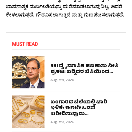
ಭಾವನಾತ್ಮಕ ದುರ್ಬಲತೆಯನ್ನು ಮರೆಮಾಡಲಾಗುವುದಿಲ್ಲ, ಆದರೆ
ಕೇಳಲಾಗುತ್ತದೆ, ಗೌರವಿಸಲಾಗುತ್ತದೆ ಮತ್ತು ಗುಣಪಡಿಸಲಾಗುತ್ತದೆ.
MUST READ
RBI ದ್ವೈಮಾಸಿಕ ಹಣಕಾಸು ನೀತಿ
ಪ್ರಕಟ: ಬಡ್ಡಿದರ ಬಿಸಿಯಿಂದ...
August 5, 2026
ಬಂಗಾರದ ಬೆಲೆಯಲ್ಲಿ ಭಾರಿ
ಇಳಿಕೆ: ಈಗಲೇ ಒಡವೆ
ಖರೀದಿಸುವುದು...
August 3, 2026