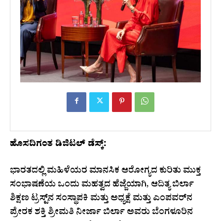
ಹೊಸದಿಗಂತ ಡಿಜಿಟಲ್‌ ಡೆಸ್ಕ್‌:
ಭಾರತದಲ್ಲಿ ಮಹಿಳೆಯರ ಮಾನಸಿಕ ಆರೋಗ್ಯದ ಕುರಿತು ಮುಕ್ತ
ಸಂಭಾಷಣೆಯ ಒಂದು ಮಹತ್ವದ ಹೆಜ್ಜೆಯಾಗಿ, ಆದಿತ್ಯ ಬಿರ್ಲಾ
ಶಿಕ್ಷಣ ಟ್ರಸ್ಟ್‌ನ ಸಂಸ್ಥಾಪಕಿ ಮತ್ತು ಅಧ್ಯಕ್ಷೆ ಮತ್ತು ಎಂಪವರ್‌ನ
ಪ್ರೇರಕ ಶಕ್ತಿ ಶ್ರೀಮತಿ ನೀರ್ಜಾ ಬಿರ್ಲಾ ಅವರು ಬೆಂಗಳೂರಿನ