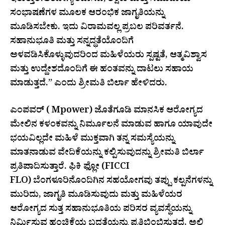
ಇರುತ್ತಾರೆ.ಆರೋಗ್ಯ ತಪಾಸಣೆ, ಶಿಕ್ಷಣ ಮತ್ತು ಸಮುದಾಯ
ಸಂಭಾಷಣೆಗಳ ಮೂಲಕ ಆರಂಭಿಕ ಜಾಗೃತಿಯನ್ನು
ಮೂಡಿಸಬೇಕು. ಇದು ವಿರಾಮವಲ್ಲ ಪ್ರಬಲ ಪರಿವರ್ತನೆ.
ಸಹಾನುಭೂತಿ ಮತ್ತು ಸನ್ನದ್ಧತೆಯೊಂದಿಗೆ
ಅಳವಡಿಸಿಕೊಳ್ಳುವುದರಿಂದ ಮಹಿಳೆಯರು ಸ್ಪಷ್ಟತೆ, ಆತ್ಮವಿಶ್ವಾಸ
ಮತ್ತು ಉದ್ದೇಶದೊಂದಿಗೆ ಈ ಹಂತವನ್ನು ದಾಟಲು ಸಹಾಯ
ಮಾಡುತ್ತದೆ.” ಎಂದು ಶ್ರೀಮತಿ ಬಿರ್ಲಾ ಹೇಳಿದರು.
ಎಂಪವರ್ ( Mpower) ಜೊತೆಗೂಡಿ ಮಾನಸಿಕ ಆರೋಗ್ಯದ
ಮೇಲಿನ ಕಳಂಕವನ್ನು ನಿರ್ಮೂಲನೆ ಮಾಡುವ ಹಾಗೂ ಯಾವುದೇ
ಭಯವಿಲ್ಲದೇ ಮಹಿಳೆ ಮುಕ್ತವಾಗಿ ತನ್ನ ಸಮಸ್ಯೆಯನ್ನು
ಮಾತನಾಡುವ ವೇದಿಕೆಯನ್ನು ಕಲ್ಪಿಸುವುದನ್ನು ಶ್ರೀಮತಿ ಬಿರ್ಲಾ
ಪ್ರತಿಪಾದಿಸುತ್ತಾರೆ. ಫಿಕಿ ಫ್ಲೋ (FICCI
FLO) ಬೆಂಗಳೂರಿನೊಂದಿಗಿನ ಸಹಯೋಗವು ತಪ್ಪು ಕಲ್ಪನೆಗಳನ್ನು
ಮುರಿದು, ಜಾಗೃತಿ ಮೂಡಿಸುವುದು ಮತ್ತು ಮಹಿಳೆಯರ
ಆರೋಗ್ಯದ ಸುತ್ತ ಸಹಾನುಭೂತಿಯ ಪರಿಸರ ವ್ಯವಸ್ಥೆಯನ್ನು
ನಿರ್ಮಿಸುವ ಹಂಚಿಕೆಯ ಬದ್ಧತೆಯನ್ನು ಪ್ರತಿಬಿಂಬಿಸುತ್ತದೆ, ಅಲ್ಲಿ