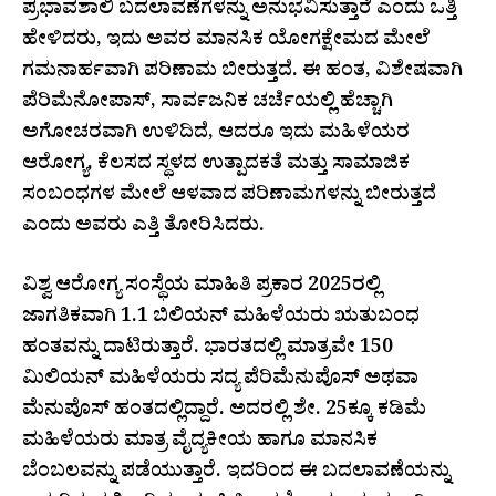
ಪ್ರಭಾವಶಾಲಿ ಬದಲಾವಣೆಗಳನ್ನು ಅನುಭವಿಸುತ್ತಾರೆ ಎಂದು ಒತ್ತಿ
ಹೇಳಿದರು, ಇದು ಅವರ ಮಾನಸಿಕ ಯೋಗಕ್ಷೇಮದ ಮೇಲೆ
ಗಮನಾರ್ಹವಾಗಿ ಪರಿಣಾಮ ಬೀರುತ್ತದೆ. ಈ ಹಂತ, ವಿಶೇಷವಾಗಿ
ಪೆರಿಮೆನೋಪಾಸ್, ಸಾರ್ವಜನಿಕ ಚರ್ಚೆಯಲ್ಲಿ ಹೆಚ್ಚಾಗಿ
ಅಗೋಚರವಾಗಿ ಉಳಿದಿದೆ, ಆದರೂ ಇದು ಮಹಿಳೆಯರ
ಆರೋಗ್ಯ, ಕೆಲಸದ ಸ್ಥಳದ ಉತ್ಪಾದಕತೆ ಮತ್ತು ಸಾಮಾಜಿಕ
ಸಂಬಂಧಗಳ ಮೇಲೆ ಆಳವಾದ ಪರಿಣಾಮಗಳನ್ನು ಬೀರುತ್ತದೆ
ಎಂದು ಅವರು ಎತ್ತಿ ತೋರಿಸಿದರು.
ವಿಶ್ವ ಆರೋಗ್ಯ ಸಂಸ್ಥೆಯ ಮಾಹಿತಿ ಪ್ರಕಾರ 2025ರಲ್ಲಿ
ಜಾಗತಿಕವಾಗಿ 1.1 ಬಿಲಿಯನ್ ಮಹಿಳೆಯರು ಋತುಬಂಧ
ಹಂತವನ್ನು ದಾಟಿರುತ್ತಾರೆ. ಭಾರತದಲ್ಲಿ ಮಾತ್ರವೇ 150
ಮಿಲಿಯನ್ ಮಹಿಳೆಯರು ಸದ್ಯ ಪೆರಿಮೆನುಪೊಸ್ ಅಥವಾ
ಮೆನುಪೊಸ್ ಹಂತದಲ್ಲಿದ್ದಾರೆ. ಅದರಲ್ಲಿ ಶೇ. 25ಕ್ಕೂ ಕಡಿಮೆ
ಮಹಿಳೆಯರು ಮಾತ್ರ ವೈದ್ಯಕೀಯ ಹಾಗೂ ಮಾನಸಿಕ
ಬೆಂಬಲವನ್ನು ಪಡೆಯುತ್ತಾರೆ. ಇದರಿಂದ ಈ ಬದಲಾವಣೆಯನ್ನು