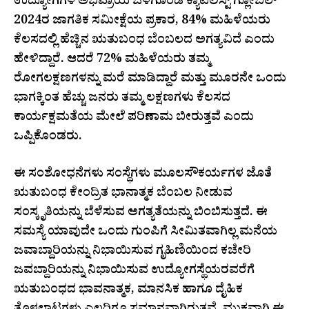
ಉದ್ಯೋಗಿಗಳ ಅಭಿಪ್ರಾಯ ಒಳಗೊಂಡ ಕ್ಯಾಟಲಿಸ್ಟ್‌ ಗ್ಲೋಬಲ್
2024ರ ಜಾಗತಿಕ ಸಮೀಕ್ಷೆಯ ಪ್ರಕಾರ, 84% ಮಹಿಳೆಯರು
ಕೆಲಸದಲ್ಲಿ ಹೆಚ್ಚಿನ ಋತುಬಂಧ ಬೆಂಬಲದ ಅಗತ್ಯವಿದೆ ಎಂದು
ಹೇಳಿದ್ದಾರೆ. ಆದರೆ 72% ಮಹಿಳೆಯರು ತಮ್ಮ
ರೋಗಲಕ್ಷಣಗಳನ್ನು ಮರೆ ಮಾಡಿದ್ದಾರೆ ಮತ್ತು ಮೂರನೇ ಒಂದು
ಭಾಗಕ್ಕಿಂತ ಹೆಚ್ಚು ಜನರು ತಮ್ಮ ಲಕ್ಷಣಗಳು ಕೆಲಸದ
ಕಾರ್ಯಕ್ಷಮತೆಯ ಮೇಲೆ ಪರಿಣಾಮ ಬೀರುತ್ತವೆ ಎಂದು
ಒಪ್ಪಿಕೊಂಡರು.
ಈ ಸಂಶೋಧನೆಗಳು ಸಂಸ್ಥೆಗಳು ಮೂಲಸೌಕರ್ಯಗಳ ಜೊತೆ
ಋತುಬಂಧ ಕೇಂದ್ರಿತ ಭಾನಾತ್ಮಕ ಬೆಂಬಲ ನೀಡುವ
ಸಂಸ್ಕೃತಿಯನ್ನು ಬೆಳೆಸುವ ಅಗತ್ಯತೆಯನ್ನು ಬಿಂಬಿಸುತ್ತದೆ. ಈ
ಸಮಸ್ಯೆ ಯಾವುದೇ ಒಂದು ಗುಂಪಿಗೆ ಸೀಮಿತವಾಗಿಲ್ಲ ಮನೆಯ
ಜವಾಬ್ದಾರಿಯನ್ನು ನಿಭಾಯಿಸುವ ಗೃಹಿಣಿಯಿಂದ ಕಚೇರಿ
ಜವಬ್ದಾರಿಯನ್ನು ನಿಭಾಯಿಸುವ ಉದ್ಯೋಗಸ್ಥೆಯರವರೆಗೆ
ಋತುಬಂಧದ ಭಾವನಾತ್ಮಕ, ಮಾನಸಿಕ ಹಾಗೂ ದೈಹಿಕ