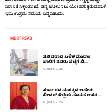
ಹೋಲಿಸಿದರೆ ಕರ್ನಾಟಕದಲ್ಲಿ ಆಭರಣ ಪ್ರಿಯರಿಗೆ ಸ್ವಲ್ಪ ಮಟ್ಟಿಗೆ
ನಿರಾಳತೆ ಸಿಕ್ಕಂತಾಗಿದೆ. ಚಿನ್ನ ಖರೀದಿಸಲು ಯೋಜಿಸುತ್ತಿರುವವರಿಗೆ
ಇದು ಉತ್ತಮ ಸಮಯ ಎನ್ನಬಹುದು.
MUST READ
ಸಚಿವರಾದ ಬಳಿಕ ಮೊದಲ
ಬಾರಿಗೆ ತವರು ಜಿಲ್ಲೆಗೆ ಬಿ....
August 6, 2026
ಸರ್ಕಾರದ ಮಹತ್ವದ ಆದೇಶ:
ಬೀದರ್ ಜಿಲ್ಲೆಯ ನೂತನ ಅಪರ...
August 6, 2026