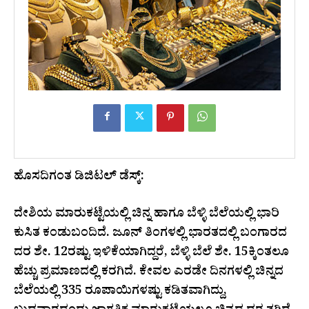
ಹೊಸದಿಗಂತ ಡಿಜಿಟಲ್ ಡೆಸ್ಕ್:
ದೇಶಿಯ ಮಾರುಕಟ್ಟೆಯಲ್ಲಿ ಚಿನ್ನ ಹಾಗೂ ಬೆಳ್ಳಿ ಬೆಲೆಯಲ್ಲಿ ಭಾರಿ
ಕುಸಿತ ಕಂಡುಬಂದಿದೆ. ಜೂನ್ ತಿಂಗಳಲ್ಲಿ ಭಾರತದಲ್ಲಿ ಬಂಗಾರದ
ದರ ಶೇ. 12ರಷ್ಟು ಇಳಿಕೆಯಾಗಿದ್ದರೆ, ಬೆಳ್ಳಿ ಬೆಲೆ ಶೇ. 15ಕ್ಕಿಂತಲೂ
ಹೆಚ್ಚು ಪ್ರಮಾಣದಲ್ಲಿ ಕರಗಿದೆ. ಕೇವಲ ಎರಡೇ ದಿನಗಳಲ್ಲಿ ಚಿನ್ನದ
ಬೆಲೆಯಲ್ಲಿ 335 ರೂಪಾಯಿಗಳಷ್ಟು ಕಡಿತವಾಗಿದ್ದು,