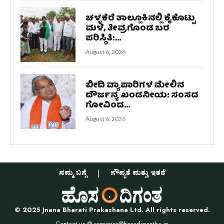
ಚಳ್ಳಕೆರೆ ತಾಲ್ಲೂಕಿನಲ್ಲಿ ಕೈಕೊಟ್ಟು
ಮಳೆ, ತೀವ್ರಗೊಂಡ ಬರ
ಪರಿಸ್ಥಿತಿ:...
August 6, 2026
ಬೀದಿ ವ್ಯಾಪಾರಿಗಳ ಮೇಲಿನ
ದೌರ್ಜನ್ಯ ಖಂಡನೀಯ: ಸಂಸದ
ಗೋವಿಂದ...
August 6, 2026
ನಮ್ಮ ಬಗ್ಗೆ
ಗೌಪ್ಯತೆ ಮತ್ತು ಇತರೆ
© 2025 Jnana Bharati Prakashana Ltd. All rights reserved.
Contact us @
response@hosadigantha.in