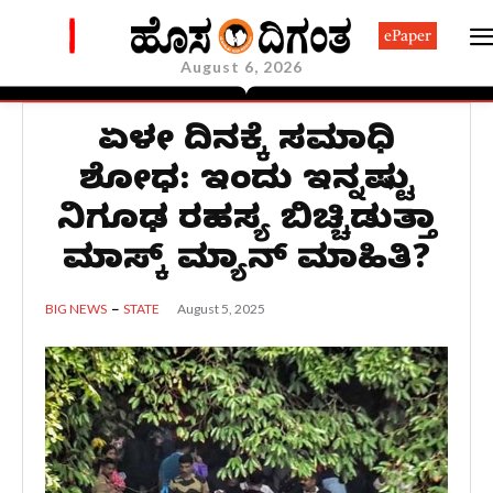
ePaper
August 6, 2026
ಏಳನೇ ದಿನಕ್ಕೆ ಸಮಾಧಿ
ಶೋಧ: ಇಂದು ಇನ್ನಷ್ಟು
ನಿಗೂಢ ರಹಸ್ಯ ಬಿಚ್ಚಿಡುತ್ತಾ
ಮಾಸ್ಕ್ ಮ್ಯಾನ್ ಮಾಹಿತಿ?
August 5, 2025
BIG NEWS
STATE