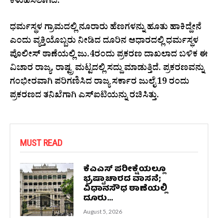
ಕಳುಹಿಸಲಾಗಿದೆ.
ಧರ್ಮಸ್ಥಳ ಗ್ರಾಮದಲ್ಲಿ ನೂರಾರು ಹೆಣಗಳನ್ನು ಹೂತು ಹಾಕಿದ್ದೇನೆ
ಎಂದು ವ್ಯಕ್ತಿಯೊಬ್ಬರು ನೀಡಿದ ದೂರಿನ ಆಧಾರದಲ್ಲಿ ಧರ್ಮಸ್ಥಳ
ಪೊಲೀಸ್‌ ಠಾಣೆಯಲ್ಲಿ ಜು.4ರಂದು ಪ್ರಕರಣ ದಾಖಲಾದ ಬಳಿಕ ಈ
ವಿಚಾರ ರಾಜ್ಯ, ರಾಷ್ಟ್ರ ಮಟ್ಟದಲ್ಲಿ ಸದ್ದು ಮಾಡುತ್ತಿದೆ. ಪ್ರಕರಣವನ್ನು
ಗಂಭೀರವಾಗಿ ಪರಿಗಣಿಸಿದ ರಾಜ್ಯ ಸರ್ಕಾರ ಜುಲೈ 19 ರಂದು
ಪ್ರಕರಣದ ತನಿಖೆಗಾಗಿ ಎಸ್‌ಐಟಿಯನ್ನು ರಚಿಸಿತ್ತು.
MUST READ
ಕೆಎಎಸ್‌ ಪರೀಕ್ಷೆಯಲ್ಲೂ
ಭ್ರಷ್ಟಾಚಾರದ ವಾಸನೆ;
ವಿಧಾನಸೌಧ ಠಾಣೆಯಲ್ಲಿ
ದೂರು...
August 5, 2026