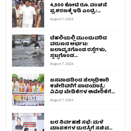
4,500 ಕೋಟಿ ರೂ. ವಂಚನೆ
ಪ್ರಕರಣಕ್ಕೆ ಇಡಿ ಎಂಟ್ರಿ:...
August 7, 2026
ದೆಹಲಿಯಲ್ಲಿ ಮುಂದುವರಿದ
ವರುಣನ ಆರ್ಭಟ:
ಜಲಾವೃತಗೊಂಡ ರಸ್ತೆಗಳು,
ಸ್ತಬ್ಧಗೊಂಡ...
August 7, 2026
ಜನವಾಡದಿಂದ ಜಿಲ್ಲಾಧಿಕಾರಿ
ಕಚೇರಿವರೆಗೆ ಪಾದಯಾತ್ರೆ:
ವಿವಿಧ ಬೇಡಿಕೆಗಳ ಈಡೇರಿಕೆಗೆ...
August 7, 2026
ಬರ ನಿರ್ವಹಣೆ ಸಭೆ: ಮಳೆ
ಮಾಪಕಗಳ ದುರಸ್ತಿಗೆ ಸಚಿವ...