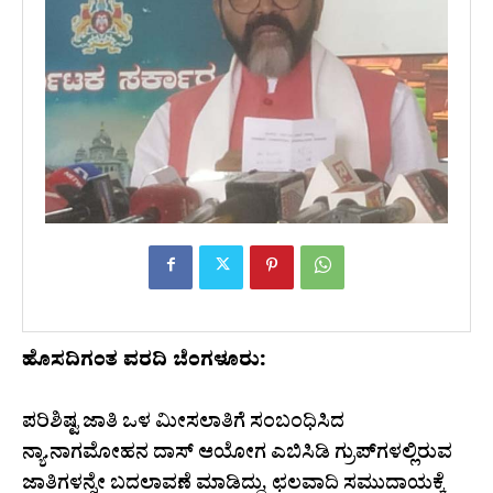
ಹೊಸದಿಗಂತ ವರದಿ ಬೆಂಗಳೂರು:
ಪರಿಶಿಷ್ಟ ಜಾತಿ ಒಳ ಮೀಸಲಾತಿಗೆ ಸಂಬಂಧಿಸಿದ
ನ್ಯಾ.ನಾಗಮೋಹನ ದಾಸ್ ಆಯೋಗ ಎಬಿಸಿಡಿ ಗ್ರುಪ್‌ಗಳಲ್ಲಿರುವ
ಜಾತಿಗಳನ್ನೇ ಬದಲಾವಣೆ ಮಾಡಿದ್ದು, ಛಲವಾದಿ ಸಮುದಾಯಕ್ಕೆ