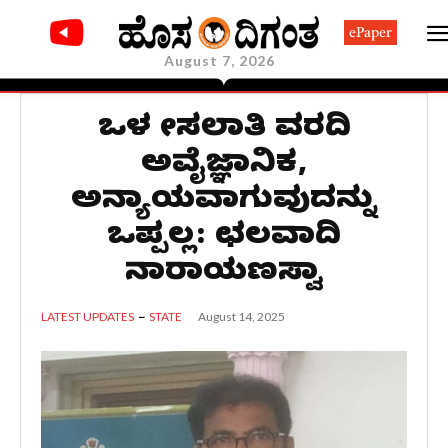
ePaper
August 7, 2026
ಒಳ ಮೀಸಲಾತಿ ವರದಿ
ಅವೈಜ್ಞಾನಿಕ,
ಅನ್ಯಾಯವಾಗುವುದನ್ನು
ಒಪ್ಪಲ್ಲ: ಛಲವಾದಿ
ನಾರಾಯಣಸ್ವಾಮಿ
August 14, 2025
LATEST UPDATES
STATE