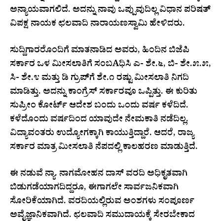
ಅನ್ಯಾಯವಾಗಲಿದೆ. ಅದನ್ನು ನಾವು ಒಪ್ಪುವುದಿಲ್ಲ ವಿಧಾನ ಪರಿಷತ್
ವಿಪಕ್ಷ ನಾಯಕ ಛಲವಾದಿ ನಾರಾಯಣಸ್ವಾಮಿ ಹೇಳಿದರು.
ಸುದ್ದಿಗಾರರೊಂದಿಗೆ ಮಾತನಾಡಿದ ಅವರು, ಹಿಂದಿನ ಬಿಜೆಪಿ
ಸರ್ಕಾರ ಒಳ ಮೀಸಲಾತಿಗೆ ಸಂಬAಧಿಸಿ ಎ- ಶೇ.೬, ಬಿ- ಶೇ.೫.೫,
ಸಿ- ಶೇ.೪ ಮತ್ತು ಡಿ ಗ್ರುಪ್‌ಗೆ ಶೇ.೧ ರಷ್ಟು ಮೀಸಲಾತಿ ನಿಗದಿ
ಮಾಡಿತ್ತು. ಅದನ್ನು ಕಾಂಗ್ರೆಸ್ ಸರ್ಕಾರವೂ ಒಪ್ಪಿತ್ತು. ಈ ಕುರಿತು
ಸುಪ್ರೀಂ ಕೋರ್ಟ್ ಆದೇಶ ಬಂದು ಒಂದು ವರ್ಷ ಕಳೆದಿದೆ.
ಕಳೆದೊಂದು ವರ್ಷದಿಂದ ಯಾವುದೇ ನೇಮಕಾತಿ ನಡೆದಿಲ್ಲ.
ವಿದ್ಯಾವಂತರು ಉದ್ಯೋಗಕ್ಕಾಗಿ ಕಾಯುತ್ತಿದ್ದಾರೆ. ಆದರೆ, ರಾಜ್ಯ
ಸರ್ಕಾರ ಮಾತ್ರ ಮೀಸಲಾತಿ ನೆಪದಲ್ಲಿ ಕಾಲಹರಣ ಮಾಡುತ್ತಿದೆ.
ಈ ನಡುವೆ ನ್ಯಾ. ನಾಗಮೋಹನ ದಾಸ್ ವರದಿ ಅಧಿಕೃತವಾಗಿ
ಬಿಡುಗಡೆಯಾಗದಿದ್ದರೂ, ಈಗಾಗಲೇ ಸಾರ್ವಜನಿಕವಾಗಿ
ಸೋರಿಕೆಯಾಗಿದೆ. ವರದಿಯಲ್ಲಿರುವ ಅಂಶಗಳು ಸಂಪೂರ್ಣ
ಅವೈಜ್ಞಾನಿಕವಾಗಿದೆ. ಛಲವಾದಿ ಸಮುದಾಯಕ್ಕೆ ಸೇರಬೇಕಾದ