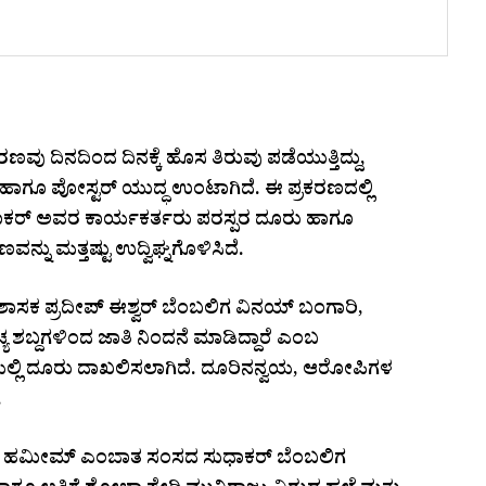
ಕರಣವು ದಿನದಿಂದ ದಿನಕ್ಕೆ ಹೊಸ ತಿರುವು ಪಡೆಯುತ್ತಿದ್ದು,
ಾದ ಹಾಗೂ ಪೋಸ್ಟರ್ ಯುದ್ಧ ಉಂಟಾಗಿದೆ. ಈ ಪ್ರಕರಣದಲ್ಲಿ
ುಧಾಕರ್ ಅವರ ಕಾರ್ಯಕರ್ತರು ಪರಸ್ಪರ ದೂರು ಹಾಗೂ
ು ಮತ್ತಷ್ಟು ಉದ್ವಿಘ್ನಗೊಳಿಸಿದೆ.
ಶಾಸಕ ಪ್ರದೀಪ್ ಈಶ್ವರ್ ಬೆಂಬಲಿಗ ವಿನಯ್ ಬಂಗಾರಿ,
 ಶಬ್ದಗಳಿಂದ ಜಾತಿ ನಿಂದನೆ ಮಾಡಿದ್ದಾರೆ ಎಂಬ
ಲ್ಲಿ ದೂರು ದಾಖಲಿಸಲಾಗಿದೆ. ದೂರಿನನ್ವಯ, ಆರೋಪಿಗಳ
.
ಂಬಲಿಗ ಹಮೀಮ್ ಎಂಬಾತ ಸಂಸದ ಸುಧಾಕರ್ ಬೆಂಬಲಿಗ