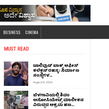
BUSINESS
CINEMA
MUST READ
ಟಾಲಿವುಡ್ ಬಾಕ್ಸ್ ಆಫೀಸ್
ಕಲೆಕ್ಷನ್ ರಹಸ್ಯ: ನಿರ್ಮಾಣ
ಸಂಸ್ಥೆಗಳ...
August 8, 2026
ಬೆಳಗಾವಿಯಲ್ಲಿ ಶಿವಂ
ಅಸೋಸಿಯೇಟ್ಸ್ ಮಾಲೀಕನ
ವಿರುದ್ಧದ ಅಕ್ರಮ ಹಣ...