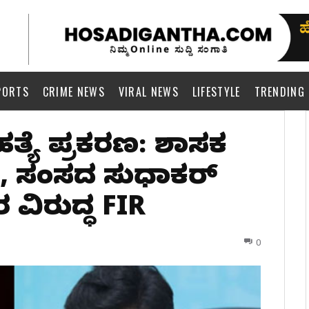
PORTS
CRIME NEWS
VIRAL NEWS
LIFESTYLE
TRENDING
ಹತ್ಯೆ ಪ್ರಕರಣ: ಶಾಸಕ
್, ಸಂಸದ ಸುಧಾಕರ್
 ವಿರುದ್ಧ FIR
0