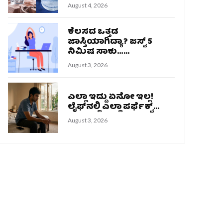
August 4, 2026
ಕೆಲಸದ ಒತ್ತಡ
ಜಾಸ್ತಿಯಾಗಿದ್ಯಾ? ಜಸ್ಟ್‌ 5
ನಿಮಿಷ ಸಾಕು…...
August 3, 2026
ಎಲ್ಲಾ ಇದ್ದು ಏನೋ ಇಲ್ಲ!
ಲೈಫ್‌ನಲ್ಲಿ ಎಲ್ಲಾ ಪರ್ಫೆಕ್ಟ್...
August 3, 2026