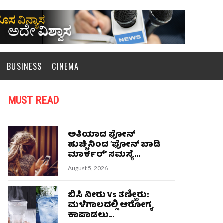
BUSINESS
CINEMA
MUST READ
ಅತಿಯಾದ ಫೋನ್‌
ಹುಚ್ಚಿನಿಂದ ʼಫೋನ್‌ ಬಾಡಿ
ಮಾರ್ಕರ್‌ʼ ಸಮಸ್ಯೆ...
August 5, 2026
ಬಿಸಿ ನೀರು Vs ತಣ್ಣೀರು:
ಮಳೆಗಾಲದಲ್ಲಿ ಆರೋಗ್ಯ
ಕಾಪಾಡಲು...