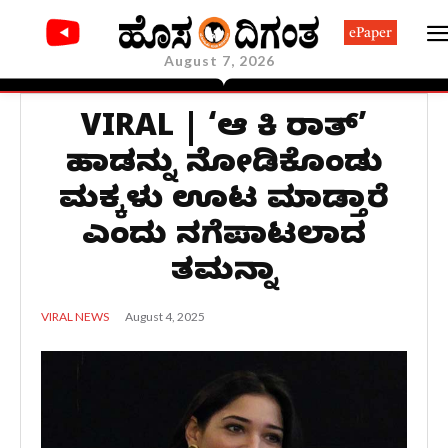
ePaper
August 7, 2026
VIRAL | ‘ಆಜ್‌ ಕಿ ರಾತ್‌’
ಹಾಡನ್ನು ನೋಡಿಕೊಂಡು
ಮಕ್ಕಳು ಊಟ ಮಾಡ್ತಾರೆ
ಎಂದು ನಗೆಪಾಟಲಾದ
ತಮನ್ನಾ
August 4, 2025
VIRAL NEWS