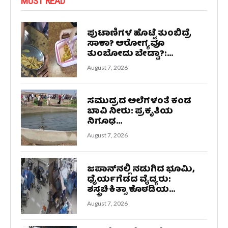
MUST READ
ಪುಟಾಣಿಗಳ ಹೊಟ್ಟೆ ತುಂಬಿದ್ರೆ
ಸಾಕಾ? ಆರೋಗ್ಯವೂ
ತುಂಬೋದು ಬೇಡ್ವಾ?:...
August 7, 2026
ಸಮುದ್ರದ ಅಲೆಗಳಂತೆ ಕಂಡ
ಬಾವಿ ನೀರು: ಪ್ರಕೃತಿಯ
ನಿಗೂಢ...
August 7, 2026
ಜಪಾನ್‌ನಲ್ಲಿ ನಡುಗಿದ ಭೂಮಿ,
ಧೈರ್ಯಗೆಡದ ವೈದ್ಯರು:
ಶಸ್ತ್ರಚಿಕಿತ್ಸಾ ಕೊಠಡಿಯ...
August 7, 2026