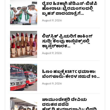
ರೈತರ ಹಿತಕ್ಕಾಗಿ ಜೆಡಿಎಸ್-ಬಿಜೆಪಿ
ಹೋರಾಟ: ಭೈರಮಂಗಲದಲ್ಲಿ
ಬೃಹತ್ ಪಾದಯಾತ್ರೆಗೆ...
August 9, 2026
ಲಿಪ್‌ಸ್ಟಿಕ್ ಪ್ರಿಯರಿಗೆ ಶಾಕಿಂಗ್
ಸುದ್ದಿ: ಕೆಲವು ಕಾಸ್ಮೆಟಿಕ್ಸ್‌ನಲ್ಲಿ
ಕ್ಯಾನ್ಸರ್‌ಕಾರಕ...
August 9, 2026
ಓಣಂ ಹಬ್ಬಕ್ಕೆ KSRTC ಧಮಾಕಾ:
ಬೆಂಗಳೂರು-ಕೇರಳ ನಡುವೆ 90...
August 9, 2026
ಚಾಮುಂಡೇಶ್ವರಿ ದೇವಿಯ
ದರುಶನ ಪಡೆದ
ಹೆಚ್.ಡಿ.ಕುಮಾರಸ್ವಾಮಿ: ಬಿಡದಿ