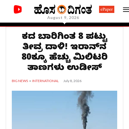
ePaper
August 9, 2026
ಕಳೆದ ಬಾರಿಗಿಂತ 8 ಪಟ್ಟು
ತೀವ್ರ ದಾಳಿ! ಇರಾನ್‌ನ
80ಕ್ಕೂ ಹೆಚ್ಚು ಮಿಲಿಟರಿ
ತಾಣಗಳು ಉಡೀಸ್
July 8, 2026
BIG NEWS
INTERNATIONAL