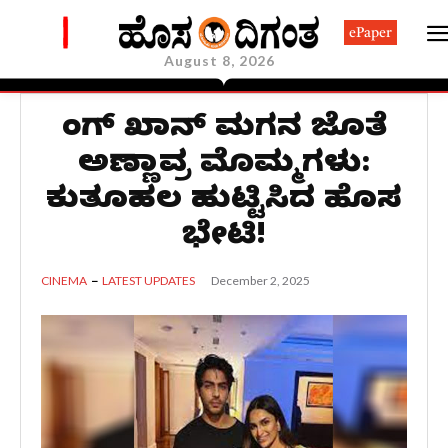
ePaper
August 8, 2026
ಕಿಂಗ್ ಖಾನ್ ಮಗನ ಜೊತೆ
ಅಣ್ಣಾವ್ರ ಮೊಮ್ಮಗಳು:
ಕುತೂಹಲ ಹುಟ್ಟಿಸಿದ ಹೊಸ
ಭೇಟಿ!
December 2, 2025
CINEMA
LATEST UPDATES