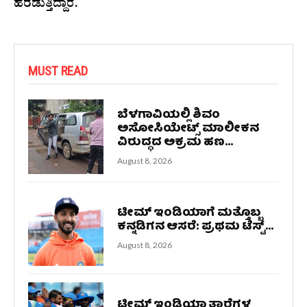
ಹರಡುತ್ತಿದ್ದಾರೆ.
MUST READ
ಬೆಳಗಾವಿಯಲ್ಲಿ ಶಿವಂ
ಅಸೋಸಿಯೇಟ್ಸ್ ಮಾಲೀಕನ
ವಿರುದ್ಧದ ಅಕ್ರಮ ಹಣ...
August 8, 2026
ಟೀಮ್ ಇಂಡಿಯಾಗೆ ಮತ್ತೊಬ್ಬ
ಕನ್ನಡಿಗನ ಆಸರೆ: ಪ್ರಥಮ ಟೆಸ್ಟ್...
August 8, 2026
ಟೀಮ್ ಇಂಡಿಯಾ ತಾರೆಗಳ