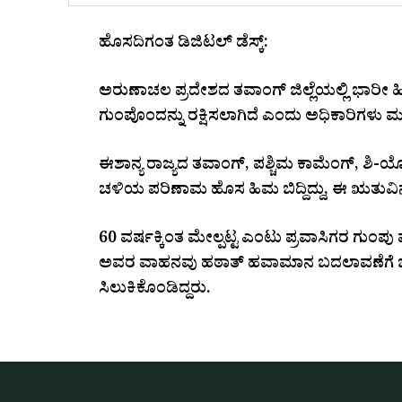
ಹೊಸದಿಗಂತ ಡಿಜಿಟಲ್ ಡೆಸ್ಕ್:
ಅರುಣಾಚಲ ಪ್ರದೇಶದ ತವಾಂಗ್ ಜಿಲ್ಲೆಯಲ್ಲಿ ಭಾರೀ ಹಿಮಪ
ಗುಂಪೊಂದನ್ನು ರಕ್ಷಿಸಲಾಗಿದೆ ಎಂದು ಅಧಿಕಾರಿಗಳು ಮಂ
ಈಶಾನ್ಯ ರಾಜ್ಯದ ತವಾಂಗ್, ಪಶ್ಚಿಮ ಕಾಮೆಂಗ್, ಶಿ-ಯೋ
ಚಳಿಯ ಪರಿಣಾಮ ಹೊಸ ಹಿಮ ಬಿದ್ದಿದ್ದು, ಈ ಋತುವಿ
60 ವರ್ಷಕ್ಕಿಂತ ಮೇಲ್ಪಟ್ಟ ಎಂಟು ಪ್ರವಾಸಿಗರ ಗುಂಪು ಪ
ಅವರ ವಾಹನವು ಹಠಾತ್ ಹವಾಮಾನ ಬದಲಾವಣೆಗೆ ಒಳಗಾಗ
ಸಿಲುಕಿಕೊಂಡಿದ್ದರು.