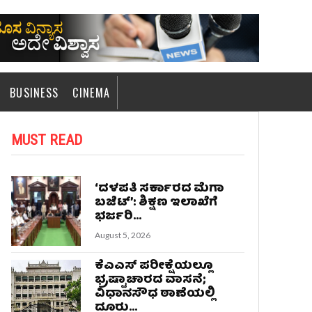
BUSINESS
CINEMA
MUST READ
‘ದಳಪತಿ ಸರ್ಕಾರದ ಮೆಗಾ
ಬಜೆಟ್’: ಶಿಕ್ಷಣ ಇಲಾಖೆಗೆ
ಭರ್ಜರಿ...
August 5, 2026
ಕೆಎಎಸ್‌ ಪರೀಕ್ಷೆಯಲ್ಲೂ
ಭ್ರಷ್ಟಾಚಾರದ ವಾಸನೆ;
ವಿಧಾನಸೌಧ ಠಾಣೆಯಲ್ಲಿ
ದೂರು...