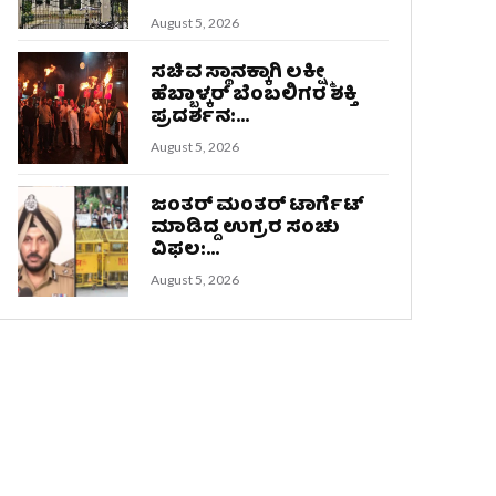
August 5, 2026
ಸಚಿವ ಸ್ಥಾನಕ್ಕಾಗಿ ಲಕ್ಷ್ಮೀ
ಹೆಬ್ಬಾಳ್ಕರ್ ಬೆಂಬಲಿಗರ ಶಕ್ತಿ
ಪ್ರದರ್ಶನ:...
August 5, 2026
ಜಂತರ್ ಮಂತರ್ ಟಾರ್ಗೆಟ್
ಮಾಡಿದ್ದ ಉಗ್ರರ ಸಂಚು
ವಿಫಲ:...
August 5, 2026