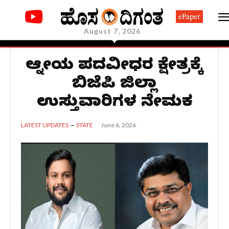
ePaper
August 7, 2026
ಆಗ್ನೇಯ ಪದವೀಧರ ಕ್ಷೇತ್ರಕ್ಕೆ
ಬಿಜೆಪಿ ಜಿಲ್ಲಾ
ಉಸ್ತುವಾರಿಗಳ ನೇಮಕ
June 6, 2026
LATEST UPDATES
STATE