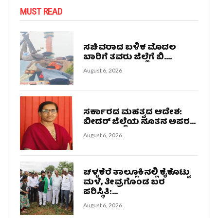
MUST READ
ಸಚಿವರಾದ ಬಳಿಕ ಮೊದಲ
ಬಾರಿಗೆ ತವರು ಜಿಲ್ಲೆಗೆ ಬಿ....
August 6, 2026
ಸರ್ಕಾರದ ಮಹತ್ವದ ಆದೇಶ:
ಬೀದರ್ ಜಿಲ್ಲೆಯ ನೂತನ ಅಪರ...
August 6, 2026
ಚಳ್ಳಕೆರೆ ತಾಲ್ಲೂಕಿನಲ್ಲಿ ಕೈಕೊಟ್ಟು
ಮಳೆ, ತೀವ್ರಗೊಂಡ ಬರ
ಪರಿಸ್ಥಿತಿ:...
August 6, 2026