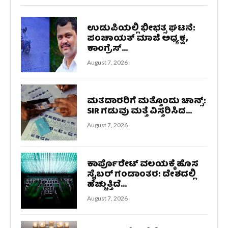
ಉಡುಪಿಯಲ್ಲಿ ಭೀಭತ್ಸ ಘಟನೆ:
ಪಂಚಾಯತ್ ಮಾಜಿ ಅಧ್ಯಕ್ಷ,
ಕಾಂಗ್ರೆಸ್...
August 7, 2026
ಮತದಾರರಿಗೆ ಮತ್ತೊಂದು ಚಾನ್ಸ್:
SIR ಗಡುವು ಮತ್ತೆ ವಿಸ್ತರಿಸಿದ...
August 7, 2026
ಕಾರ್ಪೊರೇಟ್ ವಲಯಕ್ಕೆ ಹೊಸ
ಸೈಬರ್ ಗಂಡಾಂತರ: ದೇಶದಲ್ಲಿ
ಹೆಚ್ಚುತ್ತಿದೆ...
August 7, 2026