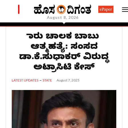
ePaper
August 8, 2026
ಕಾರು ಚಾಲಕ ಬಾಬು
ಆತ್ಮಹತ್ಯೆ: ಸಂಸದ
ಡಾ.ಕೆ.ಸುಧಾಕರ್ ವಿರುದ್ಧ
ಅಟ್ರಾಸಿಟಿ ಕೇಸ್​
August 7, 2025
LATEST UPDATES
STATE