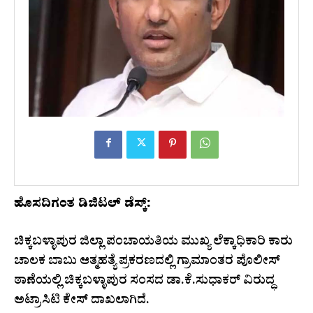
ಹೊಸದಿಗಂತ ಡಿಜಿಟಲ್ ಡೆಸ್ಕ್:
ಚಿಕ್ಕಬಳ್ಳಾಪುರ ಜಿಲ್ಲಾ ಪಂಚಾಯತಿಯ ಮುಖ್ಯ ಲೆಕ್ಕಾಧಿಕಾರಿ ಕಾರು
ಚಾಲಕ ಬಾಬು ಆತ್ಮಹತ್ಯೆ ಪ್ರಕರಣದಲ್ಲಿ ಗ್ರಾಮಾಂತರ ಪೊಲೀಸ್
ಠಾಣೆಯಲ್ಲಿ ಚಿಕ್ಕಬಳ್ಳಾಪುರ ಸಂಸದ ಡಾ.ಕೆ.ಸುಧಾಕರ್ ವಿರುದ್ಧ
ಅಟ್ರಾಸಿಟಿ ಕೇಸ್​ ದಾಖಲಾಗಿದೆ.