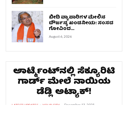
ಬೀದಿ ವ್ಯಾಪಾರಿಗಳ ಮೇಲಿನ
ದೌರ್ಜನ್ಯ ಖಂಡನೀಯ: ಸಂಸದ
ಗೋವಿಂದ...
August 6, 2026