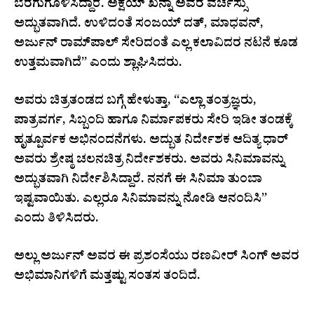
ಬೆರಗುಗೊಳಿಸಿದ್ದಾರೆ. ಅಕ್ಷಯ್ ಖನ್ನಾ ಅವರ ವರ್ಚಸ್ಸು
ಅದ್ಭುತವಾಗಿದೆ. ಉಳಿದಂತೆ ಸಂಜಯ್ ದತ್, ಮಾಧವನ್,
ಅರ್ಜುನ್ ರಾಮ್‌ಪಾಲ್ ಸೇರಿದಂತೆ ಎಲ್ಲ ಕಲಾವಿದರ ನಟನೆ ಕೂಡ
ಉತ್ತಮವಾಗಿದೆ” ಎಂದು ಶ್ಲಾಘಿಸಿದರು.
ಅವರು ಚಿತ್ರತಂಡದ ಬಗ್ಗೆ ಹೇಳುತ್ತಾ, “ಎಲ್ಲಾ ತಂತ್ರಜ್ಞರು,
ಪಾತ್ರವರ್ಗ, ಸಿಬ್ಬಂದಿ ಹಾಗೂ ನಿರ್ಮಾಪಕರು ಸೇರಿ ಇಡೀ ತಂಡಕ್ಕೆ
ಹೃತ್ಪೂರ್ವಕ ಅಭಿನಂದನೆಗಳು. ಅದ್ಭುತ ನಿರ್ದೇಶಕ ಆದಿತ್ಯ ಧಾರ್
ಅವರು ಶ್ರೇಷ್ಠ ಚಲನಚಿತ್ರ ನಿರ್ದೇಶಕರು. ಅವರು ಸಿನಿಮಾವನ್ನು
ಅದ್ಭುತವಾಗಿ ನಿರ್ದೇಶಿಸಿದ್ದಾರೆ. ನನಗೆ ಈ ಸಿನಿಮಾ ತುಂಬಾ
ಇಷ್ಟವಾಯಿತು. ಎಲ್ಲರೂ ಸಿನಿಮಾವನ್ನು ನೋಡಿ ಆನಂದಿಸಿ”
ಎಂದು ತಿಳಿಸಿದರು.
ಅಲ್ಲು ಅರ್ಜುನ್ ಅವರ ಈ ಪ್ರಶಂಸೆಯು ರಣವೀರ್ ಸಿಂಗ್ ಅವರ
ಅಭಿಮಾನಿಗಳಿಗೆ ಮತ್ತಷ್ಟು ಸಂತಸ ತಂದಿದೆ.