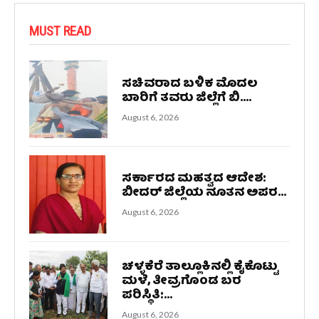
MUST READ
ಸಚಿವರಾದ ಬಳಿಕ ಮೊದಲ
ಬಾರಿಗೆ ತವರು ಜಿಲ್ಲೆಗೆ ಬಿ....
August 6, 2026
ಸರ್ಕಾರದ ಮಹತ್ವದ ಆದೇಶ:
ಬೀದರ್ ಜಿಲ್ಲೆಯ ನೂತನ ಅಪರ...
August 6, 2026
ಚಳ್ಳಕೆರೆ ತಾಲ್ಲೂಕಿನಲ್ಲಿ ಕೈಕೊಟ್ಟು
ಮಳೆ, ತೀವ್ರಗೊಂಡ ಬರ
ಪರಿಸ್ಥಿತಿ:...
August 6, 2026