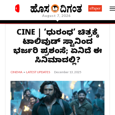
ePaper
August 7, 2026
CINE | ‘ಧುರಂಧರ್’ ಚಿತ್ರಕ್ಕೆ
ಟಾಲಿವುಡ್ ಸ್ಟಾರ್‌ನಿಂದ
ಭರ್ಜರಿ ಪ್ರಶಂಸೆ; ಏನಿದೆ ಈ
ಸಿನಿಮಾದಲ್ಲಿ?
December 13, 2025
CINEMA
LATEST UPDATES