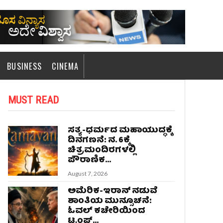
BUSINESS
CINEMA
MUST READ
ಸತ್ಯ-ಧರ್ಮದ ಮಹಾಯುದ್ಧಕ್ಕೆ
ದಿನಗಣನೆ: ನ. 6ಕ್ಕೆ
ಚಿತ್ರಮಂದಿರಗಳಲ್ಲಿ
ಪೌರಾಣಿಕ...
August 7, 2026
ಅಮೆರಿಕ-ಇರಾನ್ ನಡುವೆ
ಶಾಂತಿಯ ಮುನ್ಸೂಚನೆ:
ಓವಲ್ ಕಚೇರಿಯಿಂದ
ಟ್ರಂಪ್...