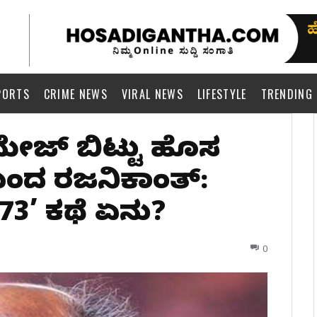
PORTS
CRIME NEWS
VIRAL NEWS
LIFESTYLE
TRENDING
ಮೇಜ್ ಬಿಟ್ಟು ಹೊಸ
ಬಂದ ರಜನಿಕಾಂತ್:
73’ ಕಥೆ ಏನು?
0