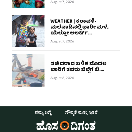
August 7, 2026
WEATHER | ಕರಾವಳಿ-
ಮಲೆನಾಡಿನಲ್ಲಿ ಭಾರೀ ಮಳೆ,
ಯೆಲ್ಲೋ ಅಲರ್ಟ್‌...
August 7, 2026
ಸಚಿವರಾದ ಬಳಿಕ ಮೊದಲ
ಬಾರಿಗೆ ತವರು ಜಿಲ್ಲೆಗೆ ಬಿ....
August 6, 2026
ನಮ್ಮ ಬಗ್ಗೆ
ಗೌಪ್ಯತೆ ಮತ್ತು ಇತರೆ