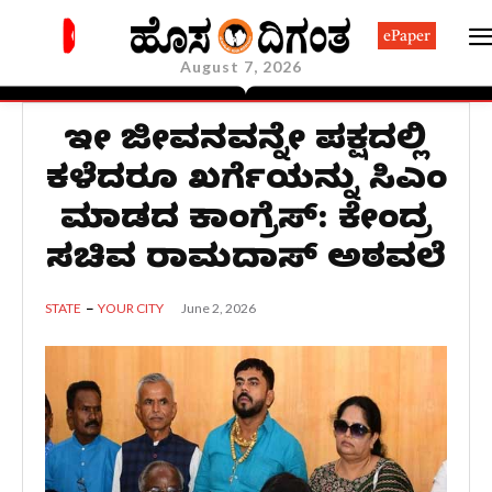
ePaper
August 7, 2026
ಇಡೀ ಜೀವನವನ್ನೇ ಪಕ್ಷದಲ್ಲಿ
ಕಳೆದರೂ ಖರ್ಗೆಯನ್ನು ಸಿಎಂ
ಮಾಡದ ಕಾಂಗ್ರೆಸ್: ಕೇಂದ್ರ
ಸಚಿವ ರಾಮದಾಸ್ ಅಠವಲೆ
June 2, 2026
STATE
YOUR CITY