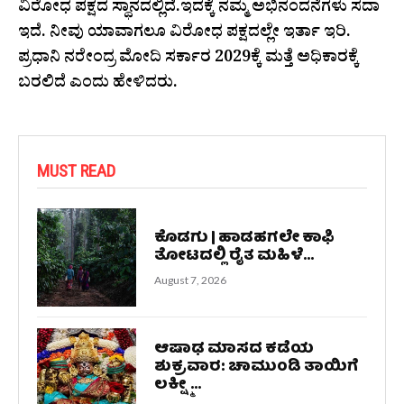
ವಿರೋಧ ಪಕ್ಷದ ಸ್ಥಾನದಲ್ಲಿದೆ.ಇದಕ್ಕೆ ನಮ್ಮ ಅಭಿನಂದನೆಗಳು ಸದಾ
ಇದೆ‌. ನೀವು ಯಾವಾಗಲೂ ವಿರೋಧ ಪಕ್ಷದಲ್ಲೇ ಇರ್ತಾ ಇರಿ.
ಪ್ರಧಾನಿ ನರೇಂದ್ರ ಮೋದಿ ಸರ್ಕಾರ 2029ಕ್ಕೆ ಮತ್ತೆ ಅಧಿಕಾರಕ್ಕೆ
ಬರಲಿದೆ ಎಂದು ಹೇಳಿದರು.
MUST READ
ಕೊಡಗು | ಹಾಡಹಗಲೇ ಕಾಫಿ
ತೋಟದಲ್ಲಿ ರೈತ ಮಹಿಳೆ...
August 7, 2026
ಆಷಾಢ ಮಾಸದ ಕಡೆಯ
ಶುಕ್ರವಾರ: ಚಾಮುಂಡಿ ತಾಯಿಗೆ
ಲಕ್ಷ್ಮೀ...