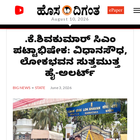
ePaper
August 10, 2026
ಡಿ.ಕೆ.ಶಿವಕುಮಾರ್ ಸಿಎಂ
ಪಟ್ಟಾಭಿಷೇಕ: ವಿಧಾನಸೌಧ,
ಲೋಕಭವನ ಸುತ್ತಮುತ್ತ
ಹೈ-ಅಲರ್ಟ್
June 3, 2026
BIG NEWS
STATE