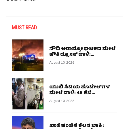
ಅಲರ್ಟ್ ಆಗಿದೆ.
MUST READ
ಸೌದಿ ಅರಾಮ್ಕೋ ಘಟಕದ ಮೇಲೆ
ಹೌತಿ ಡ್ರೋನ್ ದಾಳಿ:...
August 10, 2026
ಯುಬಿ ಸಿಟಿಯ ಹೊಟೇಲ್‌ಗಳ
ಮೇಲೆ ದಾಳಿ: 45 ಕೆಜಿ...
August 10, 2026
ಖಾತೆ ಹಂಚಿಕೆ ಕೆಲಸ ಬಾಕಿ :