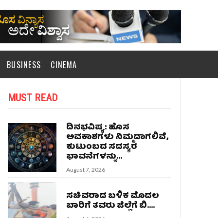
BUSINESS
CINEMA
MUST READ
ದಿನಭವಿಷ್ಯ: ಹೊಸ
ಅವಕಾಶಗಳು ನಿಮ್ಮದಾಗಲಿವೆ,
ಕುಟುಂಬದ ಸದಸ್ಯರ
ಭಾವನೆಗಳನ್ನು...
August 7, 2026
ಸಚಿವರಾದ ಬಳಿಕ ಮೊದಲ
ಬಾರಿಗೆ ತವರು ಜಿಲ್ಲೆಗೆ ಬಿ....