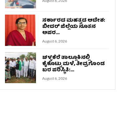
August 6, 2026
ಸರ್ಕಾರದ ಮಹತ್ವದ ಆದೇಶ:
ಬೀದರ್ ಜಿಲ್ಲೆಯ ನೂತನ
ಅಪರ...
August 6, 2026
ಚಳ್ಳಕೆರೆ ತಾಲ್ಲೂಕಿನಲ್ಲಿ
ಕೈಕೊಟ್ಟು ಮಳೆ, ತೀವ್ರಗೊಂಡ
ಬರ ಪರಿಸ್ಥಿತಿ:...
August 6, 2026