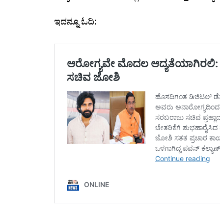
ಇದನ್ನೂ ಓದಿ: