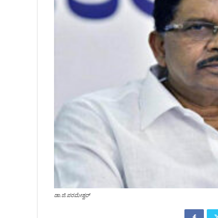
ಡಾ.ಜಿ.ಪರಮೇಶ್ವರ್