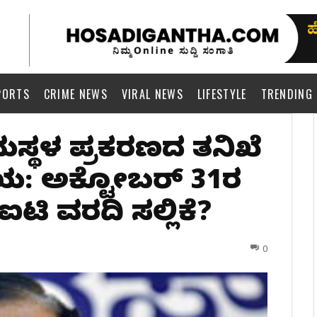
PORTS
CRIME NEWS
VIRAL NEWS
LIFESTYLE
TRENDING
ಮಸ್ಥಳ ಪ್ರಕರಣದ ತನಿಖೆ
ಯ: ಅಕ್ಟೋಬರ್ 31ರ
ಟಿ ವರದಿ ಸಲ್ಲಿಕೆ?
0