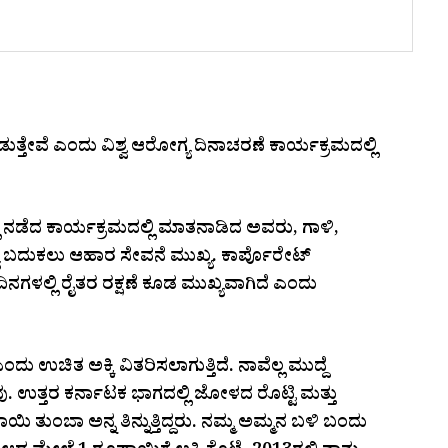
ಡುತ್ತೇವೆ ಎಂದು ವಿಶ್ವ ಆರೋಗ್ಯ ದಿನಾಚರಣೆ ಕಾರ್ಯಕ್ರಮದಲ್ಲಿ
್ಲಿ ನಡೆದ ಕಾರ್ಯಕ್ರಮದಲ್ಲಿ ಮಾತನಾಡಿದ ಅವರು, ಗಾಳಿ,
್ಯ ಬದುಕಲು ಆಹಾರ ಸೇವನೆ ಮುಖ್ಯ. ಕಾರ್ಪೊರೇಟ್
ತ ದಿನಗಳಲ್ಲಿ ರೈತರ ರಕ್ಷಣೆ ಕೂಡ ಮುಖ್ಯವಾಗಿದೆ ಎಂದು
 ಉಚಿತ ಅಕ್ಕಿ ವಿತರಿಸಲಾಗುತ್ತಿದೆ. ನಾವೆಲ್ಲ ಮುದ್ದೆ
ದ್ದೆವು. ಉತ್ತರ ಕರ್ನಾಟಕ ಭಾಗದಲ್ಲಿ ಜೋಳದ ರೊಟ್ಟಿ ಮತ್ತು
ು, ಬಾಯಿ ತುಂಬಾ ಅನ್ನ ತಿನ್ನುತ್ತಿದ್ದರು. ನಮ್ಮ ಅಮ್ಮನ ಬಳಿ ಬಂದು