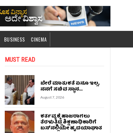
BUSINESS
CINEMA
MUST READ
ಬೇರೆ ಮಾತುಕತೆ ಏನೂ ಇಲ್ಲ,
ನನಗೆ ಸಚಿವ ಸ್ಥಾನ...
August 7, 2026
ಕರ್ತವ್ಯಕ್ಕೆ ಹಾಜರಾಗಲು
ತೆರಳುತ್ತಿದ್ದ ಶಿಕ್ಷಣಾಧಿಕಾರಿಗೆ
ಬಸ್‌ನಲ್ಲಿಯೇ ಹೃದಯಾಘಾತ